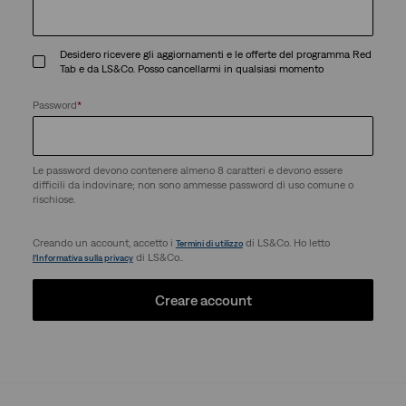
Desidero ricevere gli aggiornamenti e le offerte del programma Red
Tab e da LS&Co. Posso cancellarmi in qualsiasi momento
Password
*
Le password devono contenere almeno 8 caratteri e devono essere
difficili da indovinare; non sono ammesse password di uso comune o
rischiose.
Creando un account, accetto i
di LS&Co. Ho letto
Termini di utilizzo
di LS&Co..
l’Informativa sulla privacy
Creare account