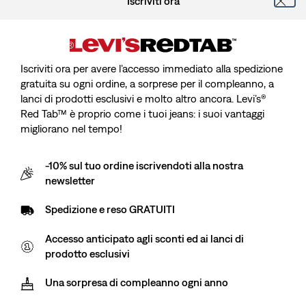
Iscriviti ora
Iscriviti ora per avere l’accesso immediato alla spedizione
Altezza modella 173 cm/5'8", vita 64 cm/25", Wearing Size
gratuita su ogni ordine, a sorprese per il compleanno, a
lanci di prodotti esclusivi e molto altro ancora. Levi’s®
Red Tab™ è proprio come i tuoi jeans: i suoi vantaggi
migliorano nel tempo!
T-shirt The Perfect
-10% sul tuo ordine iscrivendoti alla nostra
newsletter
Sale
CHF 15.00
Original
CHF 29.90
Spedizione e reso GRATUITI
price
Price
is
Spedizione gratuita
per i soci Red Tab™
Was
Accesso anticipato agli sconti ed ai lanci di
prodotto esclusivi
Sale
CHF 15.00
Original
CHF 29.90
Una sorpresa di compleanno ogni anno
price
Price