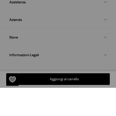
Assistenza
Azienda
Store
Informazioni Legali
Our Brands
Aggiungi al carrello
SCARICA LA LEVI'S® APP