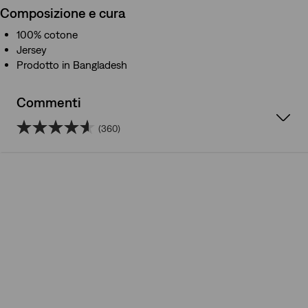
Composizione e cura
100% cotone
Jersey
Prodotto in Bangladesh
Commenti
(360)
4.6
su
5
stelle.
360
recensioni