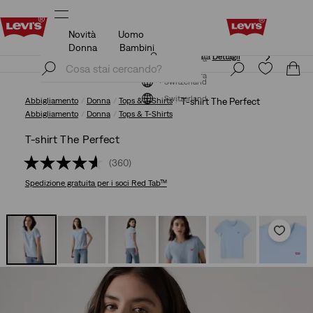
Novità
Uomo
Politica di spedizione e resi aggiornata
Dettagli
Donna
Bambini
Politica di spedizione e resi aggiornata
Dettagli
Iscriviti ora
Iscriviti ora
Switzerland
Switzerland
Abbigliamento
Donna
Tops & T-Shirts
T-shirt The Perfect
Abbigliamento
Donna
Tops & T-Shirts
T-shirt The Perfect
(360)
Spedizione gratuita
per i soci Red Tab™