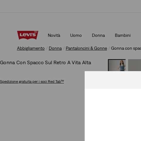
Politica di spedizione e resi aggiornata
Dettagli
Novità
Uomo
Donna
Bambini
Politica di spedizione e resi aggiornata
Dettagli
Abbigliamento
Donna
Pantaloncini & Gonne
Gonna con spacco
Gonna Con Spacco Sul Retro A Vita Alta
Spedizione gratuita
per i soci Red Tab™