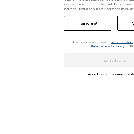
nostra newsletter. L’offerta è valida esclusiv
iscrizioni. Potrai annullare l’iscrizione in qua
Iscrivimi!
N
Creando un account, accetto i
Termini di utilizzo
l’Informativa sulla privacy
di LS&C
Iscriviti ora
Accedi con un account esist