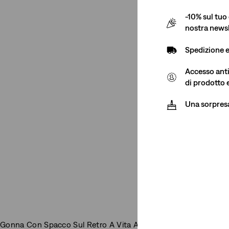
-10% sul tuo 
nostra newsl
Spedizione 
Accesso antic
di prodotto 
Una sorpres
Gonna Con Spacco Sul Retro A Vita Alta