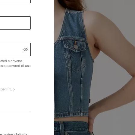
tteri e devono
esse password di uso
per il tuo
e iscrivendoti alla