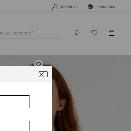
App Levi's. Il meglio di Levi's ®, su misura per te.
Dettagli
Iscriviti ora
Switzerland
App Levi's. Il meglio di Levi's ®, su misura per te.
Dettagli
Iscriviti ora
Switzerland