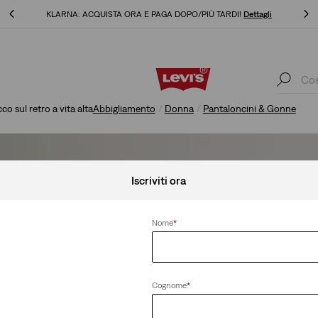
KLARNA: ACQUISTA ORA E PAGA DOPO/PIÙ TARDI!
Dettagli
KLARNA: ACQUISTA ORA E PAGA DOPO/PIÙ TARDI!
Dettagli
 sul retro a vita alta
Abbigliamento
Donna
Pantaloncini & Gonne
Iscriviti ora
Nome
*
Cognome
*