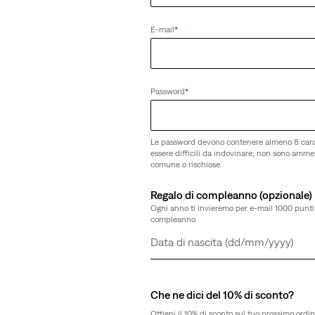
E-mail
*
Password
*
Le password devono contenere almeno 8 cara
essere difficili da indovinare; non sono amm
comune o rischiose.
Regalo di compleanno (opzionale)
Ogni anno ti invieremo per e-mail 1000 punti 
compleanno.
Giorno
Mese
Anno
Che ne dici del 10% di sconto?
Ottieni il 10% di sconto sul tuo prossimo ordin