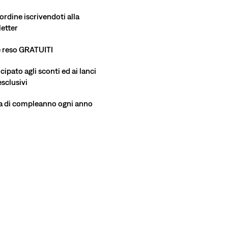
ordine iscrivendoti alla
etter
e reso GRATUITI
ipato agli sconti ed ai lanci
esclusivi
a di compleanno ogni anno
Altezza modella 180 cm/5'11", vita 71 cm/28", indossa una 