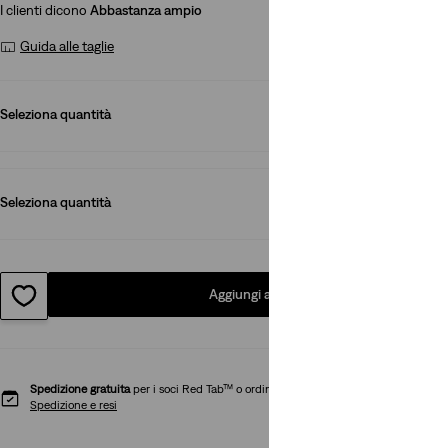
I clienti dicono
Abbastanza ampio
Guida alle taglie
Seleziona quantità
1
Seleziona quantità
1
Aggiungi al carrello
Spedizione gratuita
per i soci Red Tab™ o ordini superiori a CHF 85
Spedizione e resi