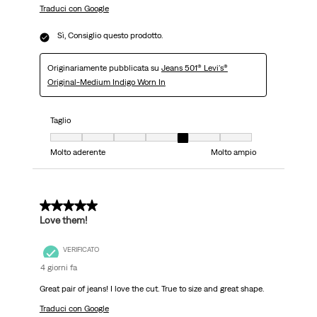
Traduci con Google
Sì, Consiglio questo prodotto.
Originariamente pubblicata su
Jeans 501® Levi's®
Original-Medium Indigo Worn In
Taglio
Taglio, 5 su 7, dove 1 è uguale a Molto aderente e 7 è uguale a Molto ampi
Molto aderente
Molto ampio
5 su 5 stelle.
Love them!
VERIFICATO
4 giorni fa
Great pair of jeans! I love the cut. True to size and great shape.
Traduci con Google