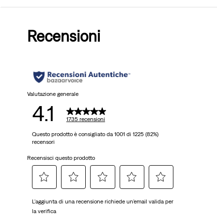
su
Recensioni
5
stelle.
1735
recensioni
Valutazione generale
4.1
1735 recensioni
Questo prodotto è consigliato da 1001 di 1225 (82%)
recensori
Recensisci questo prodotto
Selezionare
Selezionare
Selezionare
Selezionare
Selezionare
L'aggiunta di una recensione richiede un'email valida per
per
per
per
per
per
la verifica
valutare
valutare
valutare
valutare
valutare