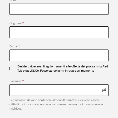
Cognome
*
E-mail
*
Desidero ricevere gli aggiornamenti e le offerte del programma Red
Tab e da LS&Co. Posso cancellarmi in qualsiasi momento
Password
*
Le password devono contenere almeno 8 caratteri e devono essere
difficili da indovinare; non sono ammesse password di uso comune o
rischiose.