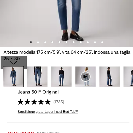
Altezza modella 175 cm/5'9", vita 64 cm/25", indossa una taglia
25 x 30
Jeans 501® Original
(1735)
Spedizione gratuita
per i soci Red Tab™
Sale