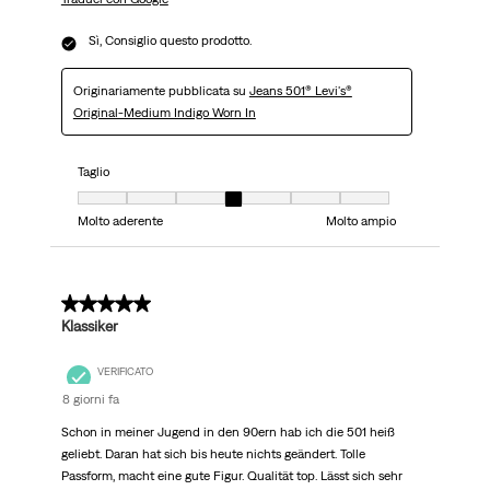
Sì, Consiglio questo prodotto.
Originariamente pubblicata su
Jeans 501® Levi's®
Original-Medium Indigo Worn In
Taglio
Taglio, 4 su 7, dove 1 è uguale a Molto aderente e 7 è uguale a Molto ampi
Molto aderente
Molto ampio
5 su 5 stelle.
Klassiker
VERIFICATO
8 giorni fa
Schon in meiner Jugend in den 90ern hab ich die 501 heiß
geliebt. Daran hat sich bis heute nichts geändert. Tolle
Passform, macht eine gute Figur. Qualität top. Lässt sich sehr