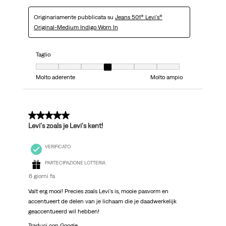
Originariamente pubblicata su
Jeans 501® Levi's®
Original-Medium Indigo Worn In
Taglio
Taglio, 4 su 7, dove 1 è uguale a Molto aderente e 7 è uguale a Molto ampi
Molto aderente
Molto ampio
5 su 5 stelle.
Levi's zoals je Levi's kent!
VERIFICATO
PARTECIPAZIONE LOTTERIA
6 giorni fa
Valt erg mooi! Precies zoals Levi's is, mooie pasvorm en
accentueert de delen van je lichaam die je daadwerkelijk
geaccentueerd wil hebben!
Traduci con Google