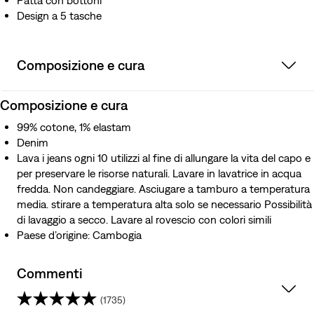
Patta con bottoni
Design a 5 tasche
Composizione e cura
Composizione e cura
99% cotone, 1% elastam
Denim
Lava i jeans ogni 10 utilizzi al fine di allungare la vita del capo e
per preservare le risorse naturali. Lavare in lavatrice in acqua
fredda. Non candeggiare. Asciugare a tamburo a temperatura
media. stirare a temperatura alta solo se necessario Possibilità
di lavaggio a secco. Lavare al rovescio con colori simili
Paese d’origine: Cambogia
Commenti
(1735)
4.1