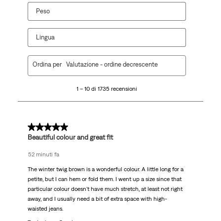
Peso
Lingua
1
Ordina per
Valutazione - ordine decrescente
a
10
1 – 10 di 1735 recensioni
di
1735
recensioni.
5 su 5 stelle.
Beautiful colour and great fit
52 minuti fa
The winter twig brown is a wonderful colour. A little long for a
petite, but I can hem or fold them. I went up a size since that
particular colour doesn't have much stretch, at least not right
away, and I usually need a bit of extra space with high-
waisted jeans.