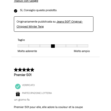
Traduci con Google
Sì, Consiglio questo prodotto.
Originariamente pubblicata su
Jeans 501® Original-
Chipped Winter Twig
Taglio
Taglio, 4 su 7, dove 1 è uguale a Molto aderente e 7 è uguale a Molto ampi
Molto aderente
Molto ampio
5 su 5 stelle.
Premier 501
VERIFICATO
PARTECIPAZIONE LOTTERIA
un giorno fa
Premier 501 pour elle, elle adore la couleur et la coupe