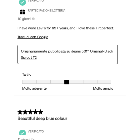
VERIFICATO
PARTECIPAZIONE LOTTERIA
10 giorni fa
I have wore Levi’s for 65+ years, and I love these. Fit perfect.
Traduci con Google
Originariamente pubblicata su
Jeans 501® Original-Black
Sprout T2
Taglio
Taglio, 4 su 7, dove 1 è uguale a Molto aderente e 7 è uguale a Molto ampi
Molto aderente
Molto ampio
5 su 5 stelle.
Beautiful deep blue colour
VERIFICATO
11 giorni fa