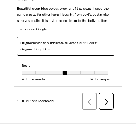
Beautiful deep blue colour, excellent fit as usual. I used the
same size as for other jeans I bought from Levi's. Just make
sure you realise it is high rise, so it's up to the belly button.
Traduci con Google
Originariamente pubblicata su
Jeans 501® Levi's®
Original-Deep Breath
Taglio
Taglio, 4 su 7, dove 1 è uguale a Molto aderente e 7 è uguale a Molto ampi
Molto aderente
Molto ampio
1 – 10 di 1735 recensioni
Precedenterecensioni
Successiva
recensioni