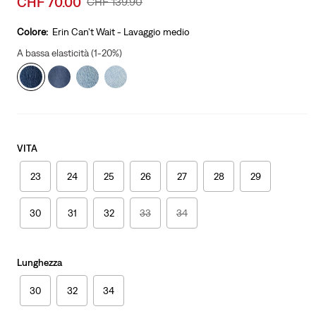
CHF 70.00
Original
CHF 139.90
price
Price
is
Was
Colore:
Erin Can't Wait - Lavaggio medio
A bassa elasticità (1-20%)
VITA
23
24
25
26
27
28
29
30
31
32
33
34
Lunghezza
30
32
34