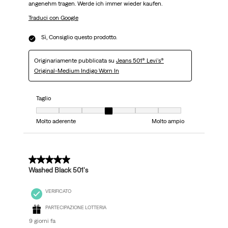
angenehm tragen. Werde ich immer wieder kaufen.
Traduci con Google
Sì, Consiglio questo prodotto.
Originariamente pubblicata su
Jeans 501® Levi's®
Original-Medium Indigo Worn In
Taglio
Taglio, 4 su 7, dove 1 è uguale a Molto aderente e 7 è uguale a Molto ampi
Molto aderente
Molto ampio
5 su 5 stelle.
Washed Black 501's
VERIFICATO
PARTECIPAZIONE LOTTERIA
9 giorni fa