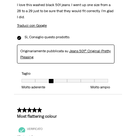
I love this washed black 501 jeans. I went up one size from a
28 to a 29 just to be sure that they would fit correctly. I'm glad
I did.
Traduci con Google
Sì, Consiglio questo prodotto.
Originariamente pubblicata su
Jeans 501® Original-Pretty
Pleasing
Taglio
Taglio, 3 su 7, dove 1 è uguale a Molto aderente e 7 è uguale a Molto ampi
Molto aderente
Molto ampio
5 su 5 stelle.
Most flattering colour
VERIFICATO