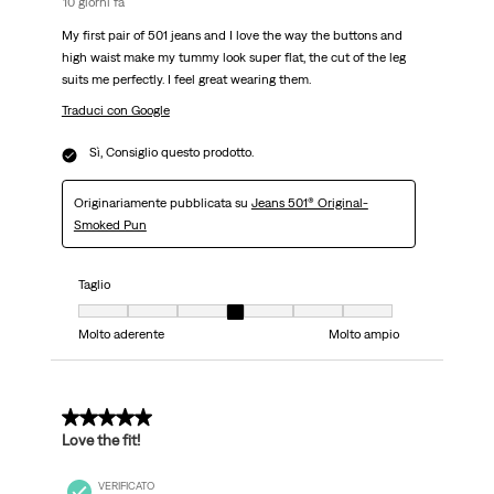
10 giorni fa
My first pair of 501 jeans and I love the way the buttons and
high waist make my tummy look super flat, the cut of the leg
suits me perfectly. I feel great wearing them.
Traduci con Google
Sì, Consiglio questo prodotto.
Originariamente pubblicata su
Jeans 501® Original-
Smoked Pun
Taglio
Taglio, 4 su 7, dove 1 è uguale a Molto aderente e 7 è uguale a Molto ampi
Molto aderente
Molto ampio
5 su 5 stelle.
Love the fit!
VERIFICATO