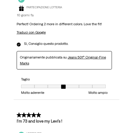
PARTECIPAZIONE LOTTERIA
10 giorni fa
Perfect! Ordering 2 more in different colors. Love the fit!
Traduci con Google
Sì, Consiglio questo prodotto.
Originariamente pubblicata su
Jeans 501® Original-Fine
Marks
Taglio
Taglio, 4 su 7, dove 1 è uguale a Molto aderente e 7 è uguale a Molto ampi
Molto aderente
Molto ampio
5 su 5 stelle.
I’m 73 and love my Levi’s !