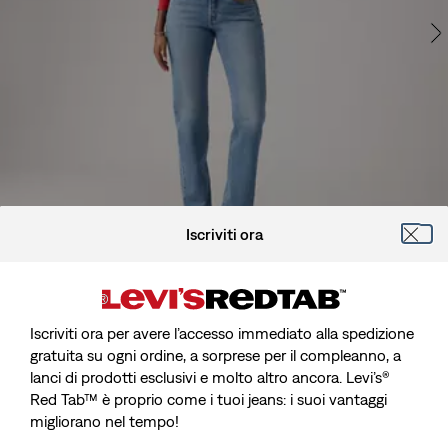
Iscriviti ora
Altezza modella 173 cm/5'8", vita 69 cm/27", indossa una taglia
27 x 30
Iscriviti ora per avere l’accesso immediato alla spedizione
gratuita su ogni ordine, a sorprese per il compleanno, a
lanci di prodotti esclusivi e molto altro ancora. Levi’s®
Red Tab™ è proprio come i tuoi jeans: i suoi vantaggi
Best Seller
migliorano nel tempo!
Jeans 501® Curve