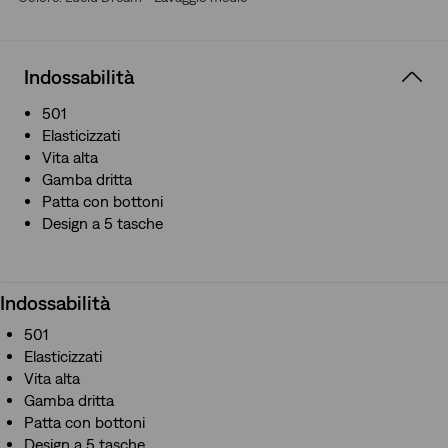
Design creato su misura per adattarli in modo esatto al
girovita
Leggermente elasticizzato
Indossabilità
501
Elasticizzati
Vita alta
Gamba dritta
Patta con bottoni
Design a 5 tasche
Indossabilità
501
Elasticizzati
Vita alta
Gamba dritta
Patta con bottoni
Design a 5 tasche