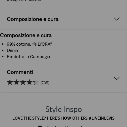
Composizione e cura
Composizione e cura
99% cotone, 1% LYCRA®
Denim
Prodotto in Cambogia
Commenti
(705)
4.3
su
5
stelle.