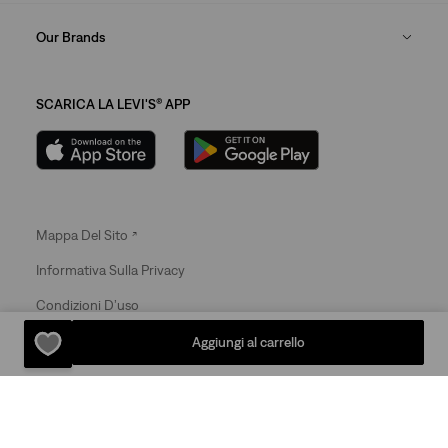
Our Brands
SCARICA LA LEVI'S® APP
Mappa Del Sito
Informativa Sulla Privacy
Condizioni D’uso
© 2025 Levi Strauss & Co.
Aggiungi al carrello
Levi Strauss & Co Europe BV.
Square du Bastion 1A,1050 Ixelles, Belgium
Commercial Registered Number: 424.656.991