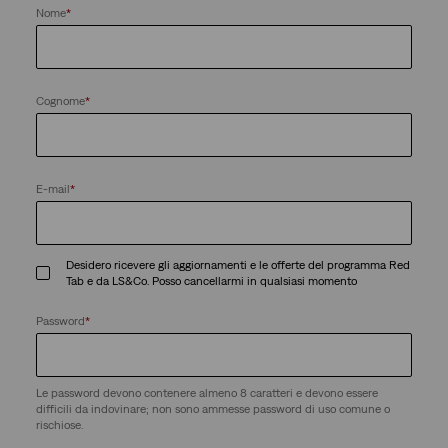
Nome
*
Cognome
*
E-mail
*
Desidero ricevere gli aggiornamenti e le offerte del programma Red
Tab e da LS&Co. Posso cancellarmi in qualsiasi momento
Password
*
Le password devono contenere almeno 8 caratteri e devono essere
difficili da indovinare; non sono ammesse password di uso comune o
rischiose.