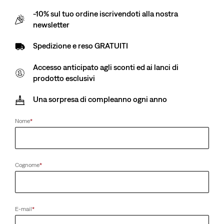
-10% sul tuo ordine iscrivendoti alla nostra
Sale
CHF 139.90
newsletter
price
Spedizione gratuita
per i soci Red Tab™
is
Spedizione e reso GRATUITI
Accesso anticipato agli sconti ed ai lanci di
Sale
CHF 139.90
prodotto esclusivi
price
is
Colore:
Lucid Dream - Lavaggio medio
Una sorpresa di compleanno ogni anno
A bassa elasticità (1-20%)
Nome
*
Cognome
*
VITA
23
24
25
26
27
28
29
E-mail
*