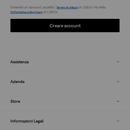
Creando un account, accetto i
di LS&Co. Ho letto
Termini di utilizzo
di LS&Co..
l’Informativa sulla privacy
Creare account
Assistenza
Azienda
Store
Informazioni Legali