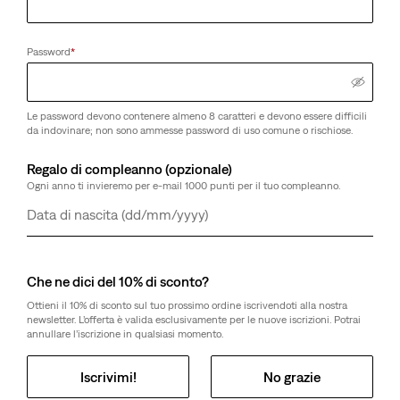
30
31
32
33
34
Password
*
Lunghezza
30
32
34
Le password devono contenere almeno 8 caratteri e devono essere difficili
da indovinare; non sono ammesse password di uso comune o rischiose.
I clienti dicono
Ampio
Regalo di compleanno (opzionale)
Ogni anno ti invieremo per e-mail 1000 punti per il tuo compleanno.
Guida alle taglie
Giorno
Mese
Anno
Seleziona quantità
1
Che ne dici del 10% di sconto?
Ottieni il 10% di sconto sul tuo prossimo ordine iscrivendoti alla nostra
newsletter. L’offerta è valida esclusivamente per le nuove iscrizioni. Potrai
annullare l’iscrizione in qualsiasi momento.
Seleziona quantità
1
Iscrivimi!
No grazie
Spedizione gratuita
per i soci Red Tab™ o ordini superiori a CHF 85