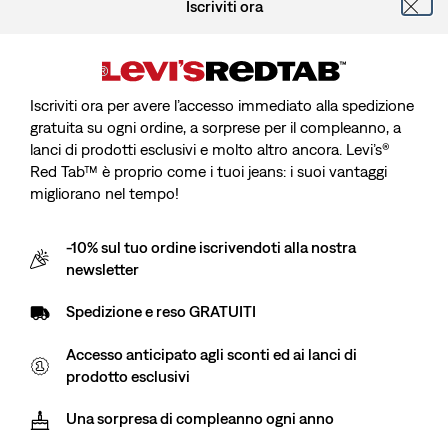
Iscriviti ora
Iscriviti ora per avere l’accesso immediato alla spedizione
Altezza modella cm/Model is, vita cm/Waist, Wearing Size
gratuita su ogni ordine, a sorprese per il compleanno, a
lanci di prodotti esclusivi e molto altro ancora. Levi’s®
Red Tab™ è proprio come i tuoi jeans: i suoi vantaggi
migliorano nel tempo!
Jeans Baggy A Vita Alta Per Adolescenti
-10% sul tuo ordine iscrivendoti alla nostra
newsletter
Sale
CHF 35.00
Original
CHF 69.90
Spedizione e reso GRATUITI
price
Price
is
Spedizione gratuita
per i soci Red Tab™
Was
Accesso anticipato agli sconti ed ai lanci di
prodotto esclusivi
Sale
CHF 35.00
Original
CHF 69.90
Una sorpresa di compleanno ogni anno
price
Price