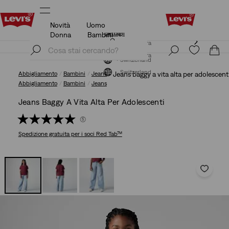
Novità
Uomo
KLARNA: ACQUISTA ORA E PAGA DOPO/PIÙ TARDI!
Dettagli
Donna
Bambini
KLARNA: ACQUISTA ORA E PAGA DOPO/PIÙ TARDI!
Iscriviti ora
Dettagli
Iscriviti ora
Switzerland
Switzerland
Abbigliamento
Bambini
Jeans
Jeans baggy a vita alta per adolescent
Abbigliamento
Bambini
Jeans
Jeans Baggy A Vita Alta Per Adolescenti
(5)
Spedizione gratuita
per i soci Red Tab™