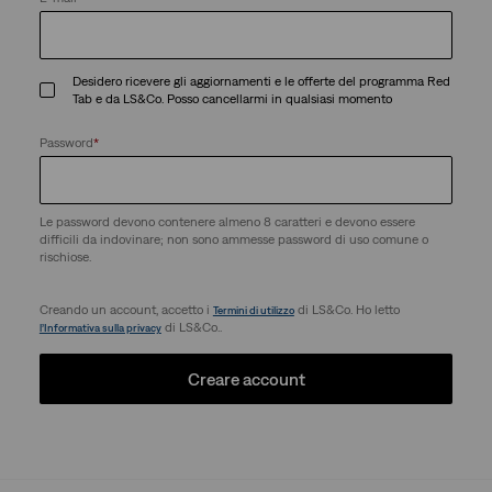
Desidero ricevere gli aggiornamenti e le offerte del programma Red
Tab e da LS&Co. Posso cancellarmi in qualsiasi momento
Password
*
Le password devono contenere almeno 8 caratteri e devono essere
difficili da indovinare; non sono ammesse password di uso comune o
rischiose.
Creando un account, accetto i
di LS&Co. Ho letto
Termini di utilizzo
di LS&Co..
l’Informativa sulla privacy
Creare account