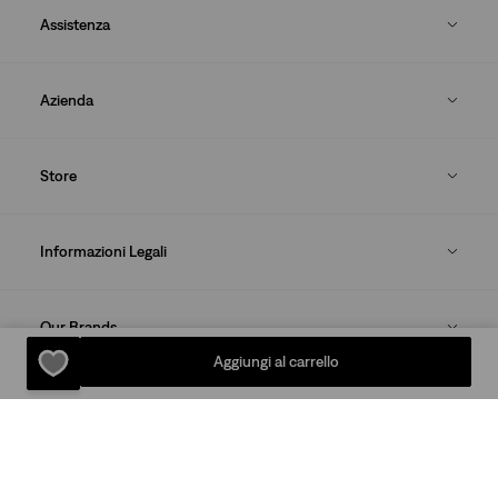
Assistenza
Azienda
Store
Informazioni Legali
Our Brands
Aggiungi al carrello
SCARICA LA LEVI'S® APP