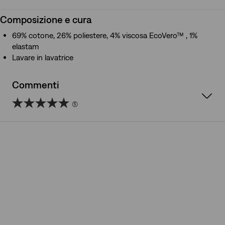
Composizione e cura
69% cotone, 26% poliestere, 4% viscosa EcoVero™ , 1%
elastam
Lavare in lavatrice
Commenti
(5)
5.0
su
5
stelle.
5
recensioni