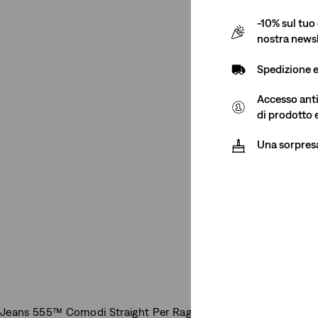
-10% sul tuo 
nostra newsl
Spedizione 
Accesso antic
di prodotto 
Una sorpres
Jeans 555™ Comodi Straight Per Ragazzi