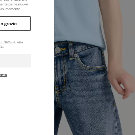
amente per le nuove
lsiasi momento.
o grazie
di LS&Co. Ho letto
o..
ente