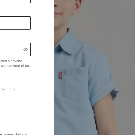
tteri e devono
esse password di uso
per il tuo
e iscrivendoti alla