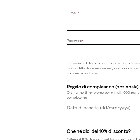
E-mail
*
Password
*
Le password devono contenere almeno 8 cara
essere difficili da indovinare; non sono amm
comune o rischiose.
Regalo di compleanno (opzionale)
Ogni anno ti invieremo per e-mail 1000 punti 
compleanno.
Giorno
Mese
Anno
Che ne dici del 10% di sconto?
Ottieni il 10% di sconto sul tuo prossimo ordin