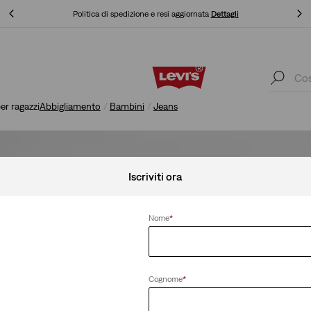
Politica di spedizione e resi aggiornata
Dettagli
KLARNA:
Politica di spedizione e resi aggiornata
Dettagli
K
er ragazzi
Abbigliamento
Bambini
Jeans
Iscriviti ora
Nome
*
Cognome
*