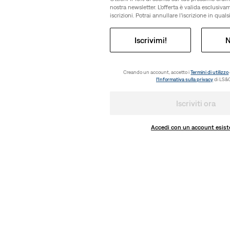
nostra newsletter. L’offerta è valida esclusiv
iscrizioni. Potrai annullare l’iscrizione in qua
Iscrivimi!
N
Creando un account, accetto i
Termini di utilizzo
l’Informativa sulla privacy
di LS&C
Iscriviti ora
Accedi con un account esist