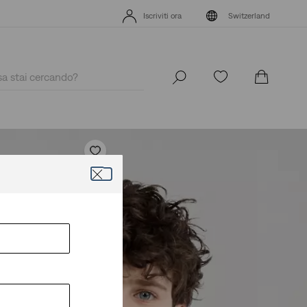
 ACQUISTA ORA E PAGA DOPO/PIÙ TARDI!
Dettagli
Iscriviti ora
Switzerland
LARNA: ACQUISTA ORA E PAGA DOPO/PIÙ TARDI!
Dettagli
Iscriviti ora
Switzerland