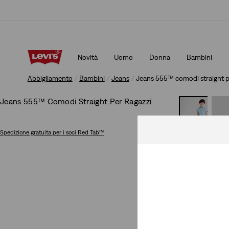
App Levi's. Il meglio di Levi's ®, su misura per te.
Dettagli
Novità
Uomo
Donna
Bambini
App Levi's. Il meglio di Levi's ®, su misura per te.
Dettagli
Abbigliamento
Bambini
Jeans
Jeans 555™ comodi straight p
Jeans 555™ Comodi Straight Per Ragazzi
Spedizione gratuita
per i soci Red Tab™