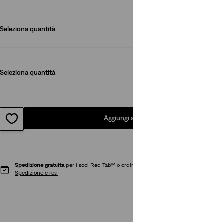
Seleziona quantità
1
Seleziona quantità
1
Aggiungi al carrello
Spedizione gratuita
per i soci Red Tab™ o ordini superiori a CHF 85
Spedizione e resi