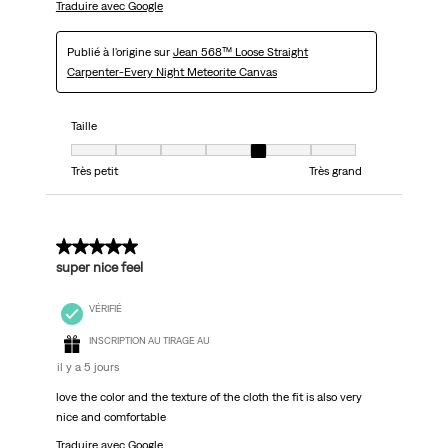
Traduire avec Google
Publié à l'origine sur
Jean 568™ Loose Straight
Carpenter-Every Night Meteorite Canvas
Taille
Taille, 5 sur 7, où 1 est égal à Très petit et 7 est égal à Très grand
Très petit
Très grand
5 sur 5 étoiles.
super nice feel
VÉRIFIÉ
INSCRIPTION AU TIRAGE AU
il y a 5 jours
love the color and the texture of the cloth the fit is also very
nice and comfortable
Traduire avec Google