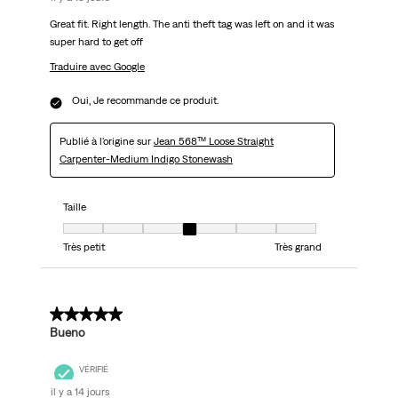
Great fit. Right length. The anti theft tag was left on and it was
super hard to get off
Traduire avec Google
Oui, Je recommande ce produit.
Publié à l'origine sur
Jean 568™ Loose Straight
Carpenter-Medium Indigo Stonewash
Taille
Taille, 4 sur 7, où 1 est égal à Très petit et 7 est égal à Très grand
Très petit
Très grand
5 sur 5 étoiles.
Bueno
VÉRIFIÉ
il y a 14 jours