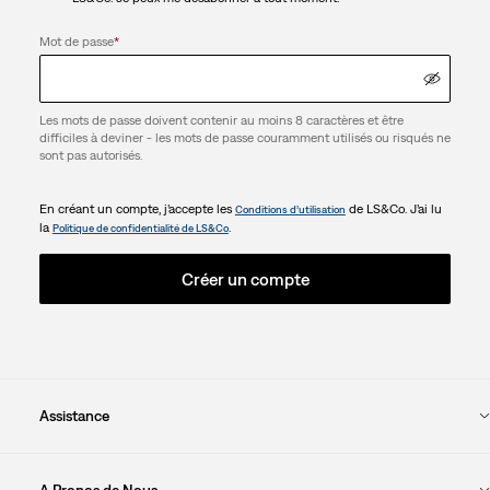
Mot de passe
*
Les mots de passe doivent contenir au moins 8 caractères et être
difficiles à deviner - les mots de passe couramment utilisés ou risqués ne
sont pas autorisés.
En créant un compte, j’accepte les
de LS&Co. J’ai lu
Conditions d’utilisation
la
.
Politique de confidentialité de LS&Co
Créer un compte
Assistance
A Propos de Nous