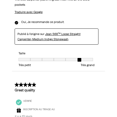
pockets
Traduire avec Google
Oui, Je recommande ce produit.
Publié à l'origine sur
Jean 568™ Loose Straight
Carpenter-Medium Indigo Stonewash
Taille
Taille, 6 sur 7, où 1 est égal à Très petit et 7 est égal à Très grand
Très petit
Très grand
5 sur 5 étoiles.
Great quality
VÉRIFIÉ
INSCRIPTION AU TIRAGE AU
il y a 13 jours