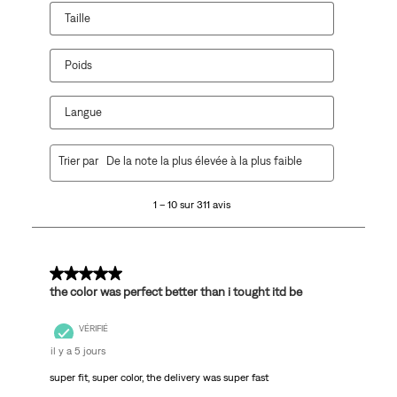
Taille
Poids
Langue
1
Trier par
De la note la plus élevée à la plus faible
à
10
1 – 10 sur 311 avis
sur
311
avis.
5 sur 5 étoiles.
the color was perfect better than i tought itd be
VÉRIFIÉ
il y a 5 jours
super fit, super color, the delivery was super fast