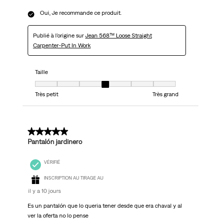
Oui, Je recommande ce produit.
Publié à l'origine sur
Jean 568™ Loose Straight
Carpenter-Put In Work
Taille
Taille, 4 sur 7, où 1 est égal à Très petit et 7 est égal à Très grand
Très petit
Très grand
5 sur 5 étoiles.
Pantalón jardinero
VÉRIFIÉ
INSCRIPTION AU TIRAGE AU
il y a 10 jours
Es un pantalón que lo queria tener desde que era chaval y al
ver la oferta no lo pense