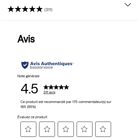
(311)
4.5
sur
Avis
5
étoiles.
311
avis
Note générale
4.5
311 avis
Ce produit est recommandé par 175 commentateur(s) sur
185 (95%)
Évaluez ce produit