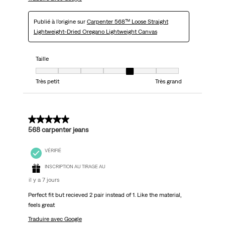
Publié à l'origine sur
Carpenter 568™ Loose Straight
Lightweight-Dried Oregano Lightweight Canvas
Taille
Taille, 5 sur 7, où 1 est égal à Très petit et 7 est égal à Très grand
Très petit
Très grand
5 sur 5 étoiles.
568 carpenter jeans
VÉRIFIÉ
INSCRIPTION AU TIRAGE AU
il y a 7 jours
Perfect fit but recieved 2 pair instead of 1. Like the material,
feels great
Traduire avec Google