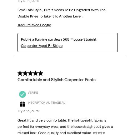
il y a 14 jours
Love This Style , But It Needs To Be Upgraded With The
Double Knee To Take It To Another Level .
Traduire avec Google
Publié à l'origine sur
Jean 568™ Loose Straight
Carpenter-Aged Rr Stripe
5 sur 5 étoiles.
Comfortable and Stylish Carpenter Pants
VÉRIFIÉ
INSCRIPTION AU TIRAGE AU
il y a 15 jours
Great fit and very comfortable. The lightweight fabric is
perfect for everyday wear, and the loose straight cut gives a
relaxed look. Good quality and excellent value. ⭐⭐⭐⭐⭐