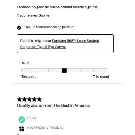
Pantalón holgado de buena calidad mezclilla gruesa
Traduire avec Google
Oui, Je recommande ce produit.
Publié à l'origine sur
Pantalon 568™ Loose Straight
Carpenter-Tiger'S Eye Canvas
Taille
Taille, 4 sur 7, où 1 est égal à Très petit et 7 est égal à Très grand
Très petit
Très grand
5 sur 5 étoiles.
Quality Jeans From The Best In America
VÉRIFIÉ
INSCRIPTION AU TIRAGE AU