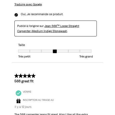
Traduire avec Google
Oui, Je recommande ce produit.
Publié à l'origine sur
Jean 568™ Loose Straight
Carpenter-Medium Indigo Stonewash
Taille
Taille, 4 sur 7, où 1 est égal à Très petit et 7 est égal à Très grand
Très petit
Très grand
5 sur 5 étoiles.
568 great fit
VÉRIFIÉ
INSCRIPTION AU TIRAGE AU
il y a 12 jours
The 568 carpenter jeans fit great. Also I like all the extra