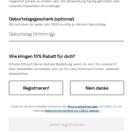
möglichst schwer zu erraten sein. Die Verwendung häufig genutzter oder
riskanter Passwörter ist untersagt.
Geburtstagsgeschenk (optional)
Wir schicken dir jedes Jahr 1000 punkte zu deinem Geburtstag.
Tag
Monat
Jahr
Wie klingen 10% Rabatt für dich?
Erhalte 10% auf deine nächste Bestellung, wenn du dich für unseren E-
Mail-Newsletter anmeldest. Gilt nur für neue Abonnent*innen. Jederzeit
abbestellbar.
Registrieren!
Nein danke
Indem ich ein Konto erstelle, stimme ich den
Nutzungsbedingungen
von LS&Co. zu. Ich
habe die
Datenschutzrichtlinie von LS&Co. gelesen.
Jetzt registrieren