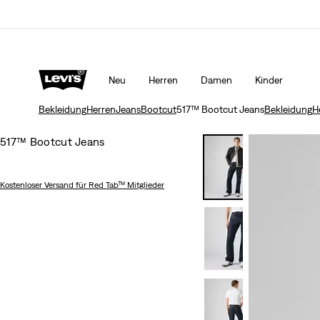
Sale: Bis zu 50% Rabatt + 10% extra*
Mehr Erfahr
Neu
Herren
Damen
Kinder
Bekleidung
Herren
Jeans
Bootcut
517™ Bootcut Jeans
Bekleidung
H
517™ Bootcut Jeans
Kostenloser Versand
für Red Tab™ Mitglieder