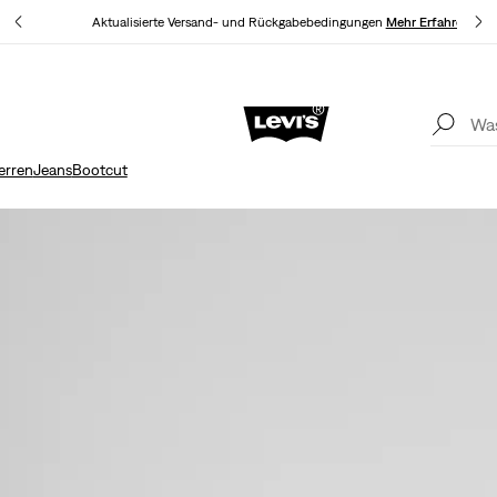
en
Aktualisierte Versand- und Rückgabebedingungen
Mehr Erfahren
Sale: Bis zu 50% Rabatt + 10% extra*
Mehr Erfahren
Akt
erren
Jeans
Bootcut