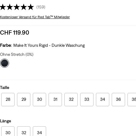
(159)
Kostenloser Versand
für Red Tab™ Mitglieder
Sale
CHF 119.90
price
is
Farbe:
Make It Yours Rigid - Dunkle Waschung
Ohne Stretch (0%)
Taille
28
29
30
31
32
33
34
36
3
Länge
30
32
34