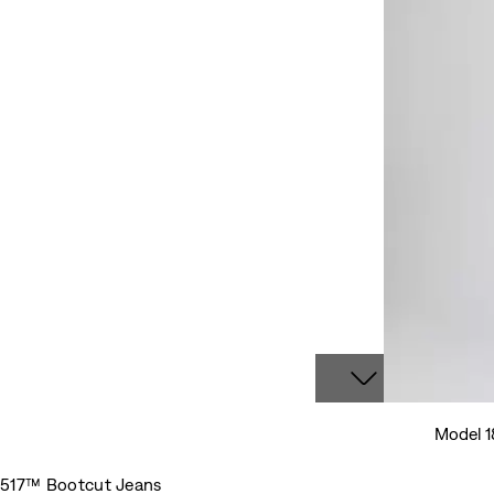
Model 1
517™ Bootcut Jeans