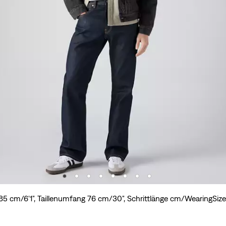
85 cm/6'1", Taillenumfang 76 cm/30", Schrittlänge cm/WearingSi