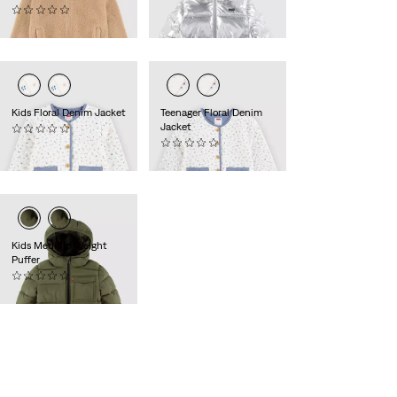
(0)
99,95 €
79,95 €
Kids Floral Denim Jacket
Teenager Floral Denim
Jacket
(0)
64,95 €
(0)
69,95 €
Kids Medium Weight
Puffer
(0)
84,95 €