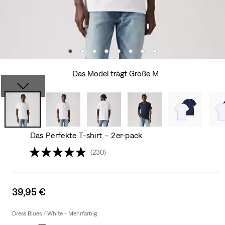
Das Model trägt Größe M
Das Perfekte T-shirt – 2er-pack
(230)
Sale
39,95 €
price
is
Dress Blues / White - Mehrfarbig