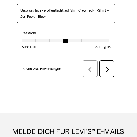
Ursprünglich veröffentlicht auf
Slim Crewneck T-Shirt –
2er-Pack - Black
Passform
Passform, 4 von 7, wobei 1 gleich Sehr klein ist und 7 gleich Sehr groß
Sehr klein
Sehr groß
1 – 10 von 230 Bewertungen
ZurückBewertungen
Weiter
Bewertungen
MELDE DICH FÜR LEVI’S® E-MAILS