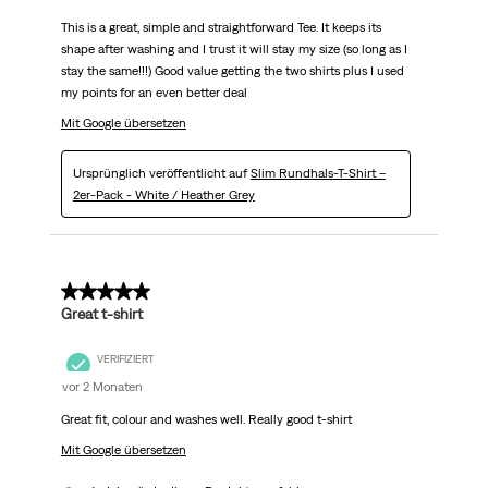
This is a great, simple and straightforward Tee. It keeps its
shape after washing and I trust it will stay my size (so long as I
stay the same!!!) Good value getting the two shirts plus I used
my points for an even better deal
Mit Google übersetzen
Ursprünglich veröffentlicht auf
Slim Rundhals-T-Shirt –
2er-Pack - White / Heather Grey
5 von 5 Sternen.
Great t-shirt
VERIFIZIERT
vor 2 Monaten
Great fit, colour and washes well. Really good t-shirt
Mit Google übersetzen