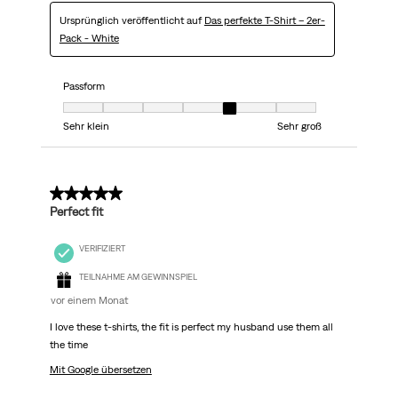
Ursprünglich veröffentlicht auf
Das perfekte T-Shirt – 2er-
Pack - White
Passform
Passform, 5 von 7, wobei 1 gleich Sehr klein ist und 7 gleich Sehr groß
Sehr klein
Sehr groß
5 von 5 Sternen.
Perfect fit
VERIFIZIERT
TEILNAHME AM GEWINNSPIEL
vor einem Monat
I love these t-shirts, the fit is perfect my husband use them all
the time
Mit Google übersetzen