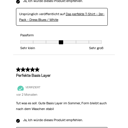
Ja, Ich würde dieses Produkt empfehlen.
Ursprünglich veröffentlicht auf
Das perfekte T-Shirt – 2er-
Pack - Dress Blues / White
Passform
Passform, 4 von 7, wobei 1 gleich Sehr klein ist und 7 gleich Sehr groß
Sehr klein
Sehr groß
5 von 5 Sternen.
Perfekte Basis Layer
VERIFIZIERT
vor 2 Monaten
Tut was es soll. Gute Basis Layer im Sommer, Form bleibt auch
nach dem Waschen stabil
Ja, Ich würde dieses Produkt empfehlen.