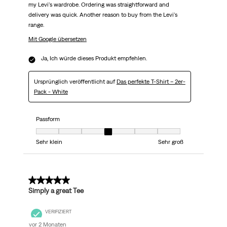
my Levi's wardrobe. Ordering was straightforward and
delivery was quick. Another reason to buy from the Levi's
range.
Mit Google übersetzen
Ja, Ich würde dieses Produkt empfehlen.
Ursprünglich veröffentlicht auf
Das perfekte T-Shirt – 2er-
Pack - White
Passform
Passform, 4 von 7, wobei 1 gleich Sehr klein ist und 7 gleich Sehr groß
Sehr klein
Sehr groß
5 von 5 Sternen.
Simply a great Tee
VERIFIZIERT
vor 2 Monaten