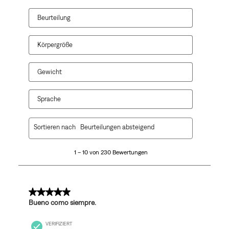
geöffnet.
geöffnet.
geöffnet.
geöffnet.
geöffnet.
Beurteilung
Körpergröße
Gewicht
Sprache
1
Sortieren nach
Beurteilungen absteigend
bis
10
1 – 10 von 230 Bewertungen
von
230
Bewertungen.
5 von 5 Sternen.
Bueno como siempre.
VERIFIZIERT