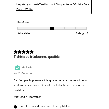
Ursprünglich veröffentlicht auf
Das perfekte T-Shirt – 2er-
Pack - White
Passform
Passform, 4 von 7, wobei 1 gleich Sehr klein ist und 7 gleich Sehr groß
Sehr klein
Sehr groß
5 von 5 Sternen.
T-shirts de très bonnes qualités
VERIFIZIERT
vor 2 Monaten
Ce n'est pas la première fois que je commande un lot de t-
shirt sur le site Levi's. Ce sont des t-shirts de très bonnes
qualités.
Mit Google übersetzen
Ja, Ich würde dieses Produkt empfehlen.