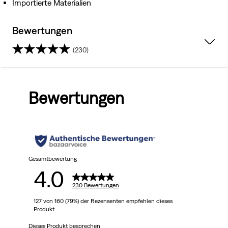
Importierte Materialien
Bewertungen
(230)
4.0
von
Bewertungen
5
Sternen.
230
Bewertungen
Gesamtbewertung
4.0
230 Bewertungen
127 von 160 (79%) der Rezensenten empfehlen dieses
Produkt
Dieses Produkt besprechen