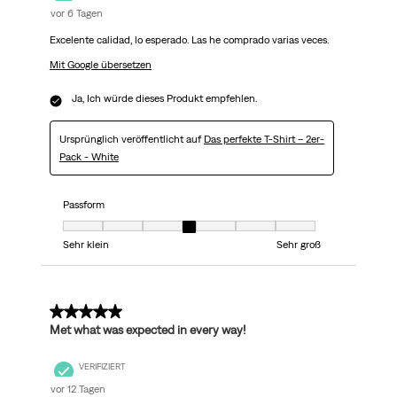
vor 6 Tagen
Excelente calidad, lo esperado. Las he comprado varias veces.
Mit Google übersetzen
Ja, Ich würde dieses Produkt empfehlen.
Ursprünglich veröffentlicht auf
Das perfekte T-Shirt – 2er-
Pack - White
Passform
Passform, 4 von 7, wobei 1 gleich Sehr klein ist und 7 gleich Sehr groß
Sehr klein
Sehr groß
5 von 5 Sternen.
Met what was expected in every way!
VERIFIZIERT
vor 12 Tagen