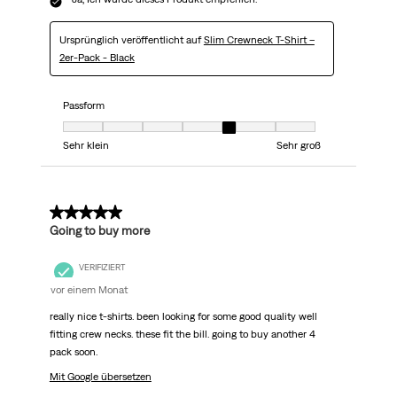
Ursprünglich veröffentlicht auf
Slim Crewneck T-Shirt –
2er-Pack - Black
Passform
Passform, 5 von 7, wobei 1 gleich Sehr klein ist und 7 gleich Sehr groß
Sehr klein
Sehr groß
5 von 5 Sternen.
Going to buy more
VERIFIZIERT
vor einem Monat
really nice t-shirts. been looking for some good quality well
fitting crew necks. these fit the bill. going to buy another 4
pack soon.
Mit Google übersetzen