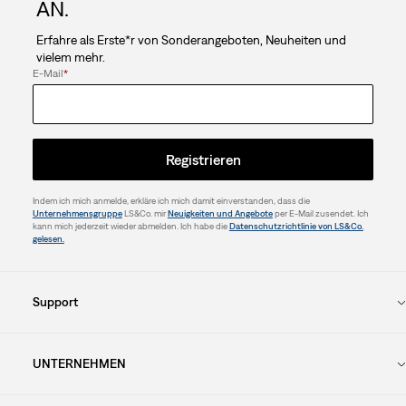
AN.
Erfahre als Erste*r von Sonderangeboten, Neuheiten und
vielem mehr.
E-Mail
*
Registrieren
Indem ich mich anmelde, erkläre ich mich damit einverstanden, dass die
Unternehmensgruppe
LS&Co. mir
Neuigkeiten und Angebote
per E-Mail zusendet. Ich
kann mich jederzeit wieder abmelden. Ich habe die
Datenschutzrichtlinie von LS&Co.
gelesen.
Support
UNTERNEHMEN