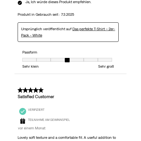
Ja, Ich würde dieses Produkt empfehlen.
Produkt in Gebrauch seit :
7.3.2025
Ursprünglich veröffentlicht auf
Das perfekte T-Shirt – 2er-
Pack - White
Passform
Passform, 4 von 7, wobei 1 gleich Sehr klein ist und 7 gleich Sehr groß
Sehr klein
Sehr groß
5 von 5 Sternen.
Satisfied Customer
VERIFIZIERT
TEILNAHME AM GEWINNSPIEL
vor einem Monat
Lovely soft texture and a comfortable fit. A useful addition to