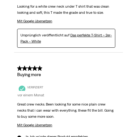
Looking for a white crew neck under T shirt that was clean
looking and soft, this T made the grade and true to size.
Mit Google übersetzen
Ursprünglich veröffentlicht auf
Das perfekte T-Shirt – 2er-
Pack - White
5 von 5 Sternen.
Buying more
VERIFIZIERT
vor einem Monat
Great crew necks. Been looking for some nice plain crew
necks that i can wear with everything. these fit the bill. Going
to buy some more soon.
Mit Google übersetzen
Ja, Ich würde dieses Produkt empfehlen.