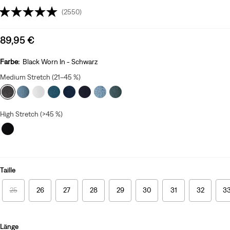
(2550)
Sale
89,95 €
price
is
Farbe:
Black Worn In - Schwarz
Medium Stretch (21–45 %)
High Stretch (>45 %)
Taille
25
26
27
28
29
30
31
32
3
Länge