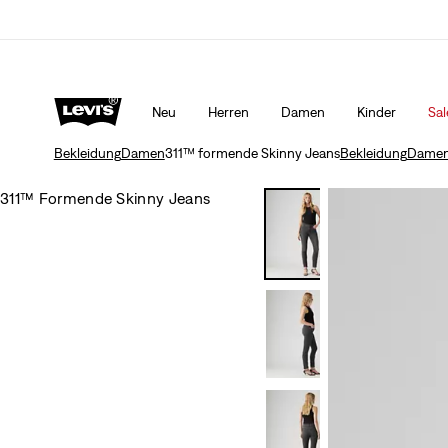
bebedingungen
Mehr Erfahren
KLARNA: JETZT KAUFEN & SPÄTER BEZAHLEN!
Neu
Herren
Damen
Kinder
Sal
Bekleidung
Damen
311™ formende Skinny Jeans
Bekleidung
Dame
311™ Formende Skinny Jeans