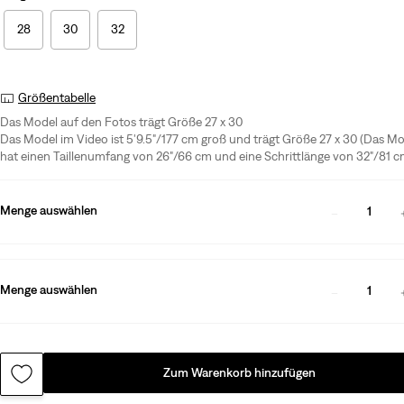
28
30
32
Größentabelle
Das Model auf den Fotos trägt Größe 27 x 30
Das Model im Video ist 5'9.5"/177 cm groß und trägt Größe 27 x 30 (Das M
hat einen Taillenumfang von 26"/66 cm und eine Schrittlänge von 32"/81 c
Menge auswählen
1
Menge auswählen
1
Zum Warenkorb hinzufügen