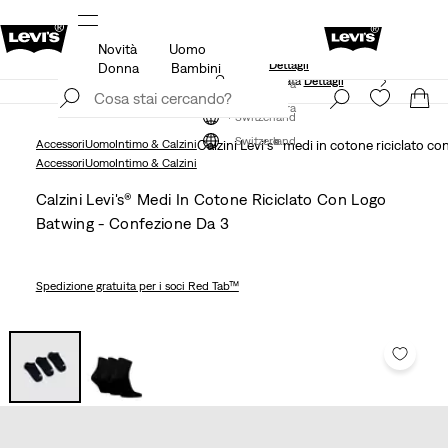
Novità
Uomo
KLARNA: ACQUISTA ORA E PAGA DOPO/PIÙ TARDI!
Dettagli
Donna
Bambini
Politica di spedizione e resi aggiornata
Dettagli
Iscriviti ora
Iscriviti ora
Switzerland
Switzerland
Accessori
Uomo
Intimo & Calzini
Calzini Levi's® medi in cotone riciclato c
Accessori
Uomo
Intimo & Calzini
Calzini Levi's® Medi In Cotone Riciclato Con Logo
Batwing - Confezione Da 3
Spedizione gratuita
per i soci Red Tab™