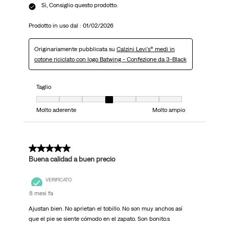
Sì, Consiglio questo prodotto.
Prodotto in uso dal :
01/02/2026
Originariamente pubblicata su
Calzini Levi's® medi in
cotone riciclato con logo Batwing - Confezione da 3-Black
Taglio
Taglio, 4 su 7, dove 1 è uguale a Molto aderente e 7 è uguale a Molto ampi
Molto aderente
Molto ampio
5 su 5 stelle.
Buena calidad a buen precio
VERIFICATO
8 mesi fa
Ajustan bien. No aprietan el tobillo. No son muy anchos así
que el pie se siente cómodo en el zapato. Son bonito.s