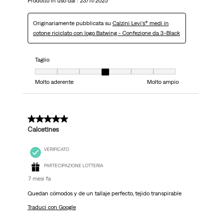
Prodotto in uso dal :
23/11/2025
Originariamente pubblicata su
Calzini Levi's® medi in
cotone riciclato con logo Batwing - Confezione da 3-Black
Taglio
Taglio, 4 su 7, dove 1 è uguale a Molto aderente e 7 è uguale a Molto ampi
Molto aderente
Molto ampio
5 su 5 stelle.
Calcetines
VERIFICATO
PARTECIPAZIONE LOTTERIA
7 mesi fa
Quedan cómodos y de un tallaje perfecto, tejido transpirable
Traduci con Google