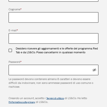
Cognome
*
E-mail
*
Desidero ricevere gli aggiornamenti e le offerte del programma Red
Tab e da LS&Co. Posso cancellarmi in qualsiasi momento
Password
*
Le password devono contenere almeno 8 caratteri e devono essere
difficili da indovinare; non sono ammesse password di uso comune o
rischiose.
Creando un account, accetto i
di LS&Co. Ho letto
Termini di utilizzo
di LS&Co..
l’Informativa sulla privacy