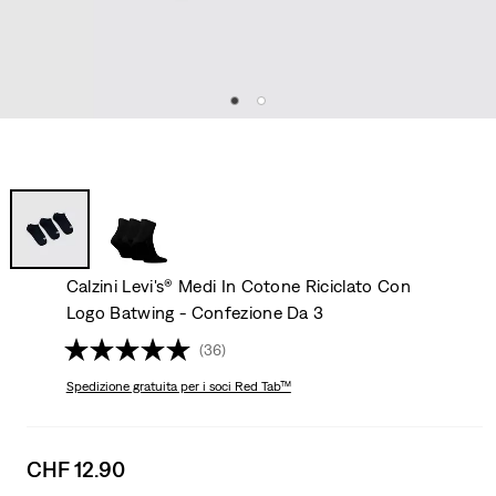
Calzini Levi's® Medi In Cotone Riciclato Con
Logo Batwing - Confezione Da 3
(36)
Spedizione gratuita
per i soci Red Tab™
Sale
CHF 12.90
price