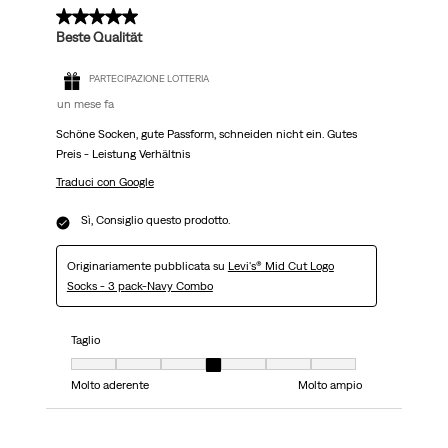
5 su 5 stelle.
Beste Qualität
PARTECIPAZIONE LOTTERIA
un mese fa
Schöne Socken, gute Passform, schneiden nicht ein. Gutes
Preis - Leistung Verhältnis
Traduci con Google
Sì, Consiglio questo prodotto.
Originariamente pubblicata su
Levi's® Mid Cut Logo
Socks - 3 pack-Navy Combo
Taglio
Taglio, 4 su 7, dove 1 è uguale a Molto aderente e 7 è uguale a Molto ampi
Molto aderente
Molto ampio