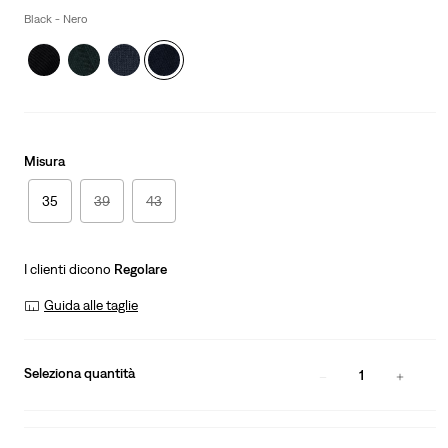
is
Black - Nero
Misura
35
39
43
I clienti dicono
Regolare
Guida alle taglie
Seleziona quantità
1