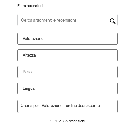
invio.
Filtra recensioni
Cerca argomenti e ricerca delle recensioni
Valutazione
Altezza
Peso
Lingua
1
Ordina per
Valutazione - ordine decrescente
a
10
1 – 10 di 36 recensioni
di
36
recensioni.