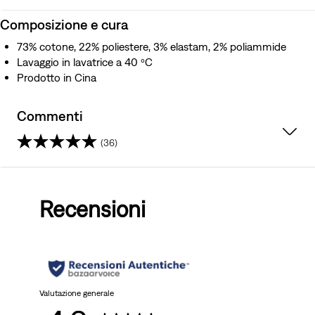
Composizione e cura
73% cotone, 22% poliestere, 3% elastam, 2% poliammide
Lavaggio in lavatrice a 40 ºC
Prodotto in Cina
Commenti
(36)
4.9
su
Recensioni
5
stelle.
36
recensioni
Valutazione generale