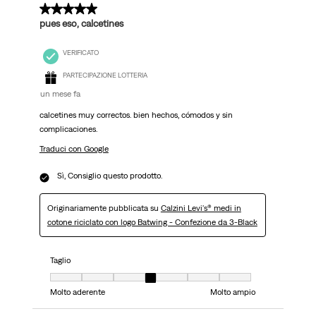
5 su 5 stelle.
pues eso, calcetines
VERIFICATO
PARTECIPAZIONE LOTTERIA
un mese fa
calcetines muy correctos. bien hechos, cómodos y sin
complicaciones.
Traduci con Google
Sì, Consiglio questo prodotto.
Originariamente pubblicata su
Calzini Levi's® medi in
cotone riciclato con logo Batwing - Confezione da 3-Black
Taglio
Taglio, 4 su 7, dove 1 è uguale a Molto aderente e 7 è uguale a Molto ampi
Molto aderente
Molto ampio