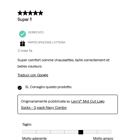
5 su 5 stelle.
Super !!
VERIFICATO
PARTECIPAZIONE LOTTERIA
2 mesi fa
Super comfort comme chaussettes, taille correctement et
belles couleurs
Traduci con Google
Sì, Consiglio questo prodotto.
Originariamente pubblicata su
Levi's® Mid Cut Logo
Socks - 3 pack-Navy Combo
Taglio
Taglio, 5 su 7, dove 1 è uguale a Molto aderente e 7 è uguale a Molto ampi
Molto aderente
Molto ampio