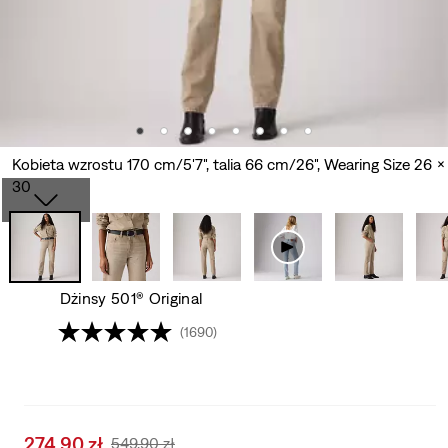
Kobieta wzrostu 170 cm/5'7", talia 66 cm/26", Wearing Size 26 x
30
Dżinsy 501® Original
(1690)
Sale
274,90 zł
Original
549,90 zł