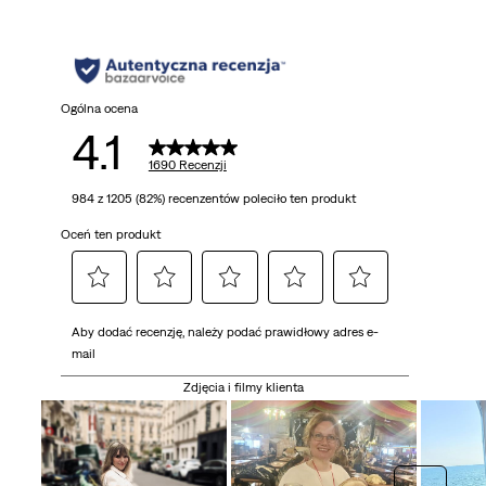
gwiazdek.
1690
Recenzji
Ogólna ocena
4.1
1690 Recenzji
984 z 1205 (82%) recenzentów poleciło ten produkt
Oceń ten produkt
Wybierz,
Wybierz,
Wybierz,
Wybierz,
Wybierz,
Aby dodać recenzję, należy podać prawidłowy adres e-
aby
aby
aby
aby
aby
mail
ocenić
ocenić
ocenić
ocenić
ocenić
element
element
element
element
element
Zdjęcia i filmy klienta
1
2
3
4
5
gwiazdką.
gwiazdkami.
gwiazdkami.
gwiazdkami.
gwiazdkami.
To
To
To
To
To
działanie
działanie
działanie
działanie
działanie