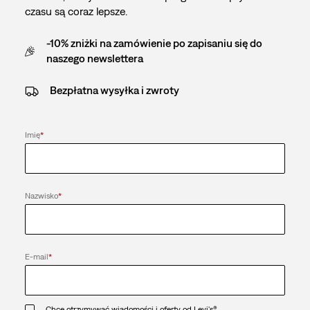
czasu są coraz lepsze.
-10% zniżki na zamówienie po zapisaniu się do
naszego newslettera
Bezpłatna wysyłka i zwroty
Imię
*
Nazwisko
*
E-mail
*
Chcę otrzymywać wiadomości i oferty od Levi's®.