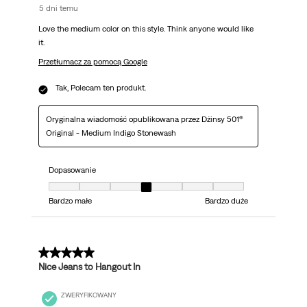
5 dni temu
Love the medium color on this style. Think anyone would like
it.
Przetłumacz za pomocą Google
Tak, Polecam ten produkt.
Oryginalna wiadomość opublikowana przez Dżinsy 501®
Original - Medium Indigo Stonewash
Dopasowanie
Dopasowanie, 4 z 7, gdzie 1 jest równe Bardzo małe i 7 jest równe Bardzo 
Bardzo małe
Bardzo duże
5 z 5 gwiazdek.
Nice Jeans to Hangout In
ZWERYFIKOWANY