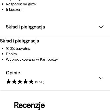
Rozporek na guziki
5 kieszeni
Skład i pielęgnacja
Skład i pielęgnacja
100% bawełna
Denim
Wyprodukowano w Kambodży
Opinie
(1690)
4.1
na
Recenzje
5