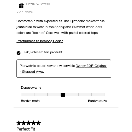
UDZIAŁ W LOTERII
7 dni temu
Comfortable with expected fit. The light color makes these
jeans nice to wear in the Spring and Summer when dark
colors are "too hot." Goes well with pastel colored tops.
Przetłumacz za pomocą Google
Tak, Polecam ten produkt.
Pierwotnie opublikowano w serwisie
Dżinsy 501® Original
- Stepped Away
Dopasowanie
Dopasowanie, 4 z 7, gdzie 1 jest równe Bardzo małe i 7 jest równe Bardzo 
Bardzo małe
Bardzo duże
5 z 5 gwiazdek.
Perfect Fit