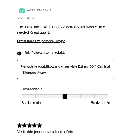
ZWERYFIKOWANY
8 dni temu
The jeans hug in all the right places and are loose where
needed. Great quality
Przetłumacz za pomocą Google
Tak, Polecam ten produkt.
Pierwotnie opublikowano w serwisie
Dżinsy 501® Original
- Stepped Away
Dopasowanie
Dopasowanie, 4 z 7, gdzie 1 jest równe Bardzo małe i 7 jest równe Bardzo 
Bardzo małe
Bardzo duże
5 z 5 gwiazdek.
Véritable jeans levis d autrefois