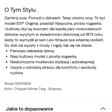
O Tym Stylu
Zamknij oczy. Pomyśl o dżinsach. Teraz otwórz oczy. To był
model 501® Original, prawda? Klasyczna, prosta nogawka
i kultowy styl są wzorcem dla każdej pary nowoczesnych
dżinsów wyrytym w świadomości zbiorowej od 1873 roku,
kiedy to wymyślił je sam Levi Strauss (we własnej osobie!).
Do dziś nie wyszły z mody. I nigdy tak się nie stanie.
Pierwsze niebieskie dżinsy
Nasz kultowy model z prostą nogawką
Nieskończone możliwości stylizacji i autoekspresji
Uszyte z odrobiną streczu dla komfortu i swobody
ruchów
Idealny efekt znoszenia bez żadnego wysiłku z Twojej
Model 125010638
strony. Ten model jest fabrycznie postarzany, aby
Kolor: Chipped Winter Twig - Brązowy
podkreślić oryginalny styl vintage i efekt znoszenia.
Jakie to dopasowanie