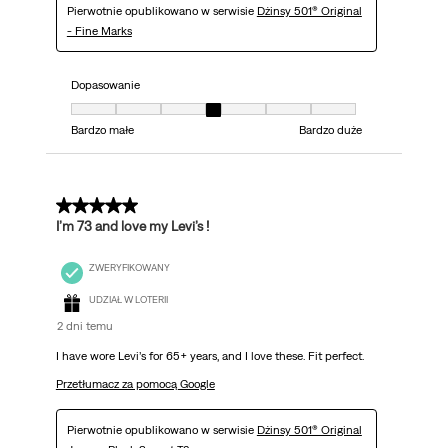
Pierwotnie opublikowano w serwisie
Dżinsy 501® Original
- Fine Marks
Dopasowanie
Dopasowanie, 4 z 7, gdzie 1 jest równe Bardzo małe i 7 jest równe Bardzo 
Bardzo małe
Bardzo duże
5 z 5 gwiazdek.
I’m 73 and love my Levi’s !
ZWERYFIKOWANY
UDZIAŁ W LOTERII
2 dni temu
I have wore Levi’s for 65+ years, and I love these. Fit perfect.
Przetłumacz za pomocą Google
Pierwotnie opublikowano w serwisie
Dżinsy 501® Original