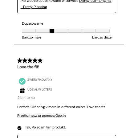
Pierwotnie opublikowano w serwisie
Dżinsy 501® Original
- Pretty Pleasing
Dopasowanie
Dopasowanie, 3 z 7, gdzie 1 jest równe Bardzo małe i 7 jest równe Bardzo 
Bardzo małe
Bardzo duże
5 z 5 gwiazdek.
Love the fit!
ZWERYFIKOWANY
UDZIAŁ W LOTERII
2 dni temu
Perfect! Ordering 2 more in different colors. Love the fit!
Przetłumacz za pomocą Google
Tak, Polecam ten produkt.