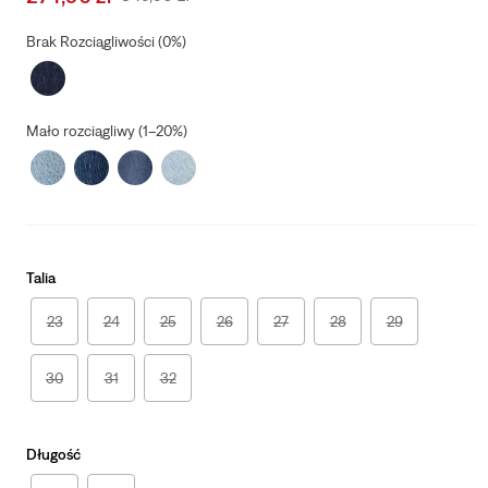
price
Price
is
Was
Brak Rozciągliwości (0%)
Mało rozciągliwy (1–20%)
Talia
23
24
25
26
27
28
29
30
31
32
Długość