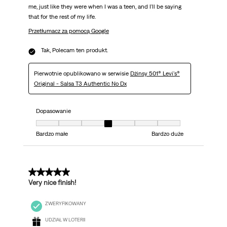
me, just like they were when I was a teen, and I'll be saying
that for the rest of my life.
Przetłumacz za pomocą Google
Tak, Polecam ten produkt.
Pierwotnie opublikowano w serwisie
Dżinsy 501® Levi's®
Original - Salsa T3 Authentic No Dx
Dopasowanie
Dopasowanie, 4 z 7, gdzie 1 jest równe Bardzo małe i 7 jest równe Bardzo 
Bardzo małe
Bardzo duże
5 z 5 gwiazdek.
Very nice finish!
ZWERYFIKOWANY
UDZIAŁ W LOTERII