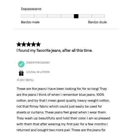
Dopasowanie
Dopasowanie, 5 z 7, gdzie 1 jest równe Bardzo małe i 7 jest równe Bardzo 
Bardzo małe
Bardzo duże
5 z 5 gwiazdek.
I found my favorite jeans, after all this time.
ZWERYFIKOWANY
UDZIAŁ W LOTERII
4 dni temu
These are the jeans I have been looking for, for so long! They
are the jeans I think of when I remember blue jeans: 100%
cotton, and by that I mean good quality, heavy-weight cotton,
not that flimsy fabric which could just easily be used for
sheets or curtains. These jeans feel great when I wear them.
They wash up beautifully and hold their color. I am so pleased
with them that after wearing my first pair for a few months I
returned and bought two more pair. These are the jeans for