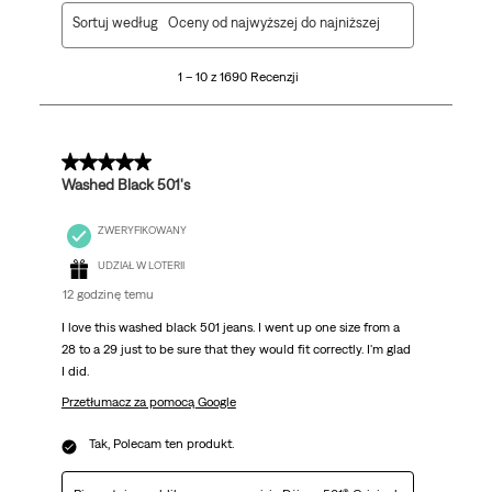
1
Sortuj według
Oceny od najwyższej do najniższej
do
10
1 – 10 z 1690 Recenzji
z
1690
Recenzji.
5 z 5 gwiazdek.
Washed Black 501's
ZWERYFIKOWANY
UDZIAŁ W LOTERII
12 godzinę temu
I love this washed black 501 jeans. I went up one size from a
28 to a 29 just to be sure that they would fit correctly. I'm glad
I did.
Przetłumacz za pomocą Google
Tak, Polecam ten produkt.