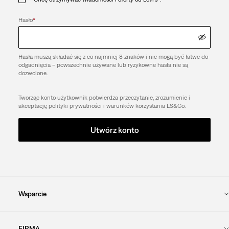
Hasło
*
Hasła muszą składać się z co najmniej 8 znaków i nie mogą być łatwe do
odgadnięcia – powszechnie używane lub ryzykowne hasła nie są
dozwolone.
Tworząc konto użytkownik potwierdza przeczytanie, zrozumienie i
akceptację polityki prywatności i warunków korzystania LS&Co.
Utwórz konto
Wsparcie
FIRMA