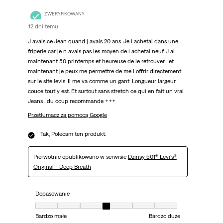
ZWERYFIKOWANY
12 dni temu
J avais ce Jean quand j avais 20 ans. Je l achetai dans une
friperie car je n avais pas les moyen de l achetai neuf. J ai
maintenant 50 printemps et heureuse de le retrouver . et
maintenant je peux me permettre de me l offrir directement
sur le site levis. Il me va comme un gant. Longueur largeur
couoe tout y est. Et surtout sans stretch ce qui en fait un vrai
Jeans . du coup recommande +++
Przetłumacz za pomocą Google
Tak, Polecam ten produkt.
Pierwotnie opublikowano w serwisie
Dżinsy 501® Levi's®
Original - Deep Breath
Dopasowanie
Dopasowanie, 4 z 7, gdzie 1 jest równe Bardzo małe i 7 jest równe Bardzo 
Bardzo małe
Bardzo duże