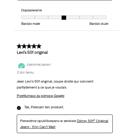
Dopasowanie
Dopasowanie, 4 z 7, gdzie 1 jest równe Bardzo małe i 7 jest równe Bardzo 
Bardzo małe
Bardzo duże
5 z 5 gwiazdek.
Levi’s 501 original
ZWERYFIKOWANY
2 dni temu
Jean Levi’s 501 original, coupe droite qui convient
parfaitement à ce que je voulais.
Przetłumacz za pomocą Google
Tak, Polecam ten produkt.
Pierwotnie opublikowano w serwisie
Dżinsy 501® Original
Jeans - Erin Can't Wait