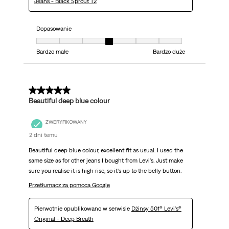
Jeans - Black Sprout T2
Dopasowanie
Dopasowanie, 4 z 7, gdzie 1 jest równe Bardzo małe i 7 jest równe Bardzo 
Bardzo małe
Bardzo duże
5 z 5 gwiazdek.
Beautiful deep blue colour
ZWERYFIKOWANY
2 dni temu
Beautiful deep blue colour, excellent fit as usual. I used the
same size as for other jeans I bought from Levi's. Just make
sure you realise it is high rise, so it's up to the belly button.
Przetłumacz za pomocą Google
Pierwotnie opublikowano w serwisie
Dżinsy 501® Levi's®
Original - Deep Breath