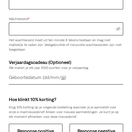
Wachtwoord
*
Het wachtwoord moet uit ten minste 8 tekens bestaan en mag niet
makkelijk te raden zijn. Veelgebruikte of risicovolle wachtwoorden zijn niet
toegestaan.
Verjaardagscadeau (Optioneel)
We mailen je elk jaar 1000 punten voor je verjaardag.
Dag
Maand
Jaar
Hoe klinkt 10% korting?
Krijg 10% korting op je volgende bestelling wanneer je je aanmeldt voor
onze e-mailnieuwsbrief. Alleen voor nieuwe aanmeldingen. Je kunt je op
elk moment afmelden voor deze nieuwsbrief.
Response positive
Response negative