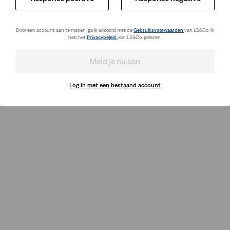
Door een account aan te maken, ga ik akkoord met de
Gebruiksvoorwaarden
van LS&Co. Ik
heb het
Privacybeleid
van LS&Co. gelezen.
Meld je nu aan
Log in met een bestaand account