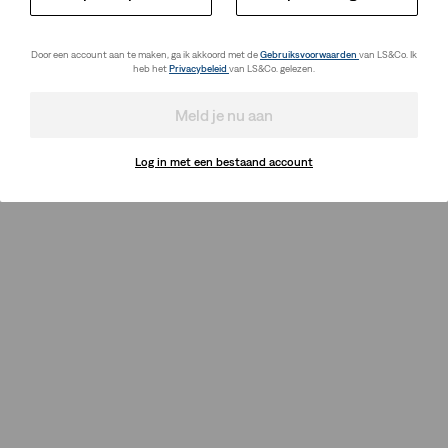
Door een account aan te maken, ga ik akkoord met de
Gebruiksvoorwaarden
van LS&Co. Ik
heb het
Privacybeleid
van LS&Co. gelezen.
Meld je nu aan
Log in met een bestaand account