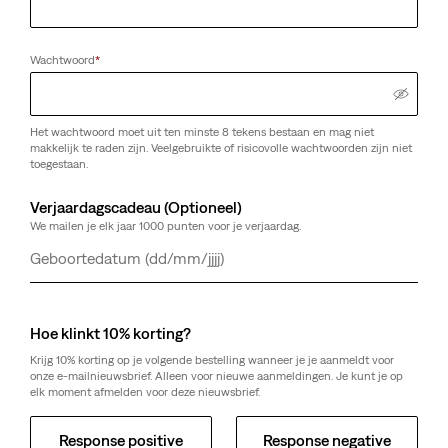
Wachtwoord
*
Het wachtwoord moet uit ten minste 8 tekens bestaan en mag niet
makkelijk te raden zijn. Veelgebruikte of risicovolle wachtwoorden zijn niet
toegestaan.
Verjaardagscadeau (Optioneel)
We mailen je elk jaar 1000 punten voor je verjaardag.
Dag
Maand
Jaar
Hoe klinkt 10% korting?
Krijg 10% korting op je volgende bestelling wanneer je je aanmeldt voor
onze e-mailnieuwsbrief. Alleen voor nieuwe aanmeldingen. Je kunt je op
elk moment afmelden voor deze nieuwsbrief.
Response positive
Response negative