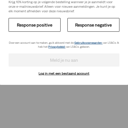
Krijg 10% korting op je volgende bestelling wanneer je je aanmeldt voor
onze e-mailnieuwsbrief. Alleen voor nieuwe aanmeldingen. Je kunt je op
elk moment afmelden voor deze nieuwsbrief.
Response positive
Response negative
Door een account aan te maken, ga ik akkoord met de
Gebruiksvoorwaarden
van LS&Co. Ik
heb het
Privacybeleid
van LS&Co. gelezen.
Meld je nu aan
Log in met een bestaand account