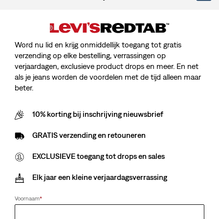
Kids Strawberry Snap
Teenager Strawberry
Hoodie
Snap Hoodie
(0)
(0)
Sale
Original
Sale
Original
€ 25,00
€ 49,95
€ 27,50
€ 54,95
Price
Price
Price
Price
29%
korting
op
Word nu lid en krijg onmiddellijk toegang tot gratis
is
was
is
was
laagste 30-dagenprijs
verzending op elke bestelling, verrassingen op
(€ 35,00)
verjaardagen, exclusieve product drops en meer. En net
als je jeans worden de voordelen met de tijd alleen maar
beter.
Kids Ribbed Raglan Full
Teenager Ribbed Raglan
10% korting bij inschrijving nieuwsbrief
Zip Hoodie
Full Zip Hoodie
(0)
(0)
Sale
Original
Sale
Original
€ 22,50
€ 44,95
€ 25,00
€ 49,95
GRATIS verzending en retouneren
Price
Price
Price
Price
29%
korting
op
is
was
is
was
laagste 30-dagenprijs
EXCLUSIEVE toegang tot drops en sales
(€ 35,00)
Elk jaar een kleine verjaardagsverrassing
Voornaam
*
Kids Modern Crest
Kids Mini Batwing
Pullover Hoodie
Pullover Hoodie