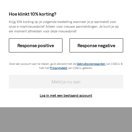
Hoe klinkt 10% korting?
Krijg 10% korting op je volgende bestelling wanneer je je aanmeldt voor
onze e-mailnieuwsbrief. Alleen voor nieuwe aanmeldingen. Je kunt je op
elk moment afmelden voor deze nieuwsbrief.
Response positive
Response negative
Door een account aan te maken, ga ik akkoord met de
Gebruiksvoorwaarden
van LS&Co. Ik
heb het
Privacybeleid
van LS&Co. gelezen.
Meld je nu aan
Log in met een bestaand account