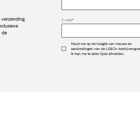
s verzending
E-mail
*
xclusieve
n de
Houd me op de hoogte van nieuws en
aanbiedingen van de LS&Co.-bedrijvengro
Ik kan me te allen tijde afmelden.