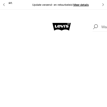
at gemaakt.
Update verzend- en retourbeleid
Meer details
Levi's App. Het beste van Levi’s®, speciaal voor jou op maat gemaakt.
Meer details