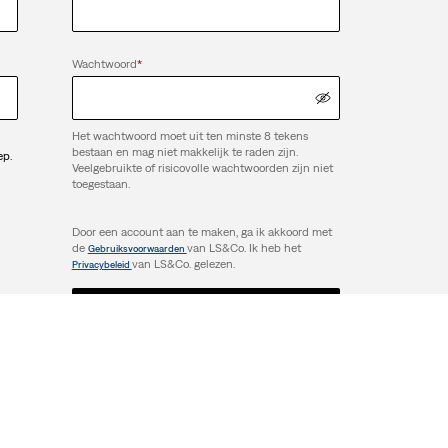
Wachtwoord
*
Het wachtwoord moet uit ten minste 8 tekens
bestaan en mag niet makkelijk te raden zijn.
ep.
Veelgebruikte of risicovolle wachtwoorden zijn niet
toegestaan.
Door een account aan te maken, ga ik akkoord met
de
van LS&Co. Ik heb het
Gebruiksvoorwaarden
van LS&Co. gelezen.
Privacybeleid
Account aanmaken