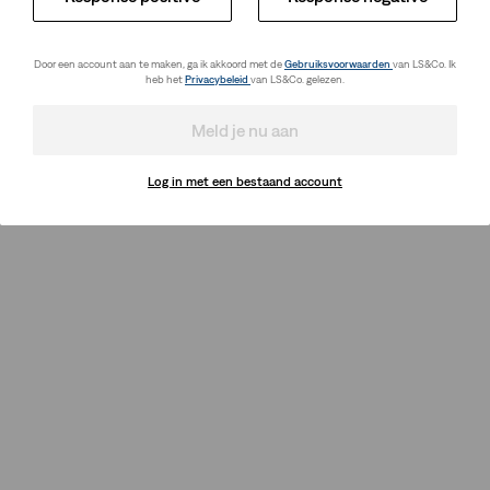
Door een account aan te maken, ga ik akkoord met de
Gebruiksvoorwaarden
van LS&Co. Ik
heb het
Privacybeleid
van LS&Co. gelezen.
Meld je nu aan
Log in met een bestaand account