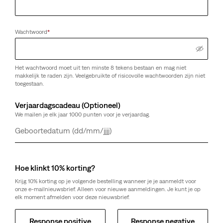
Wachtwoord
*
Het wachtwoord moet uit ten minste 8 tekens bestaan en mag niet
makkelijk te raden zijn. Veelgebruikte of risicovolle wachtwoorden zijn niet
toegestaan.
Verjaardagscadeau (Optioneel)
We mailen je elk jaar 1000 punten voor je verjaardag.
Dag
Maand
Jaar
Hoe klinkt 10% korting?
Krijg 10% korting op je volgende bestelling wanneer je je aanmeldt voor
onze e-mailnieuwsbrief. Alleen voor nieuwe aanmeldingen. Je kunt je op
elk moment afmelden voor deze nieuwsbrief.
Response positive
Response negative