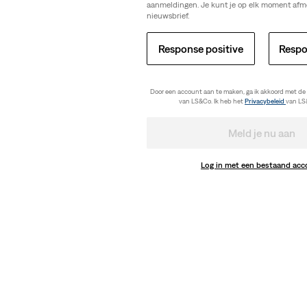
aanmeldingen. Je kunt je op elk moment afm
nieuwsbrief.
Response positive
Respo
Door een account aan te maken, ga ik akkoord met de
van LS&Co. Ik heb het
Privacybeleid
van LS
Meld je nu aan
Log in met een bestaand ac