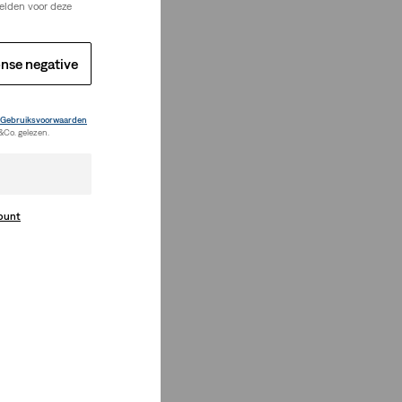
elden voor deze
nse negative
Gebruiksvoorwaarden
&Co. gelezen.
count