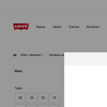
Klarna: KOOP NU & BETAAL LATER!
Meer details
Nieuw
Heren
Dames
Kinderen
Klarna: KOOP NU & BETAAL LATER!
Meer details
Filter
/ Sorteren
(1)
Sorteren op
Aanbevolen
Shorts
Maat
Taille
28
29
30
31
Levi's® XX Chino T