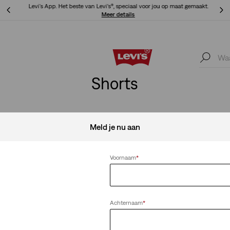
Levi's App. Het beste van Levi’s®, speciaal voor jou op maat gemaakt.
Meer details
Levi's App. Het beste van Levi’s®, speciaal voor jou op maat gemaakt.
Meer details
Shorts
Meld je nu aan
Alles wissen
Voornaam
*
Achternaam
*
aper Short