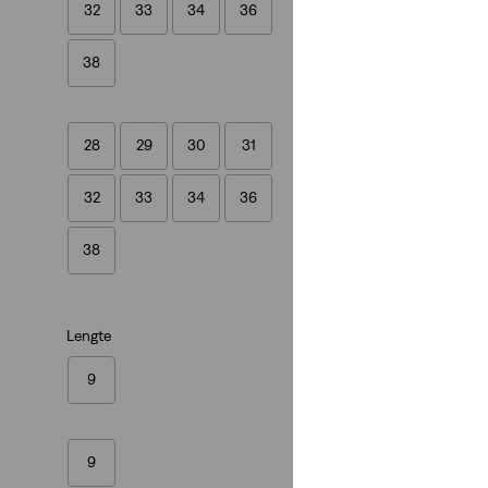
32
33
34
36
(266)
€ 59,95
38
28
29
30
31
32
33
34
36
38
Lengte
9
9