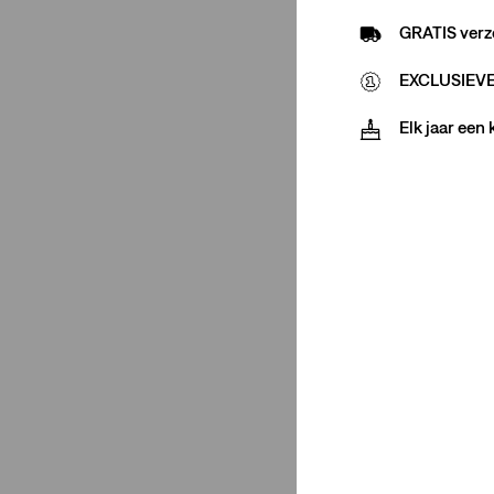
Shorts
(1)
GRATIS verz
T-Shirts
(3)
EXCLUSIEVE 
Chinos
(2)
Elk jaar een
Overhemden
(1)
Polos
(1)
Jacks
(1)
Minder weergeven
Pasvormnummer
xx chino
(1)
xx chino
(1)