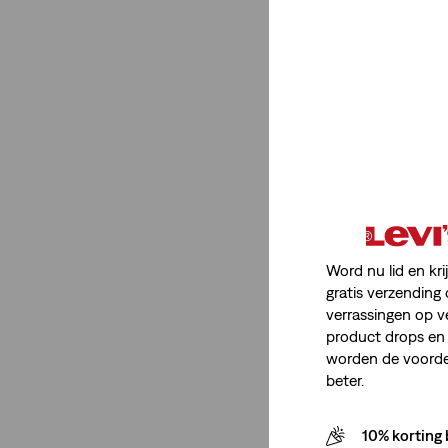
Heren
(1)
Heren
(1)
Minder weergeven
Itemtype Product
Shorts
(1)
Word nu lid en kri
T-Shirts
(3)
gratis verzending 
verrassingen op v
Chinos
(2)
product drops en 
Overhemden
(1)
worden de voordel
beter.
Polos
(1)
Jacks
(1)
10% korting 