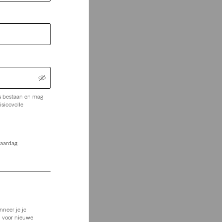
s bestaan en mag
isicovolle
jaardag.
nneer je je
n voor nieuwe