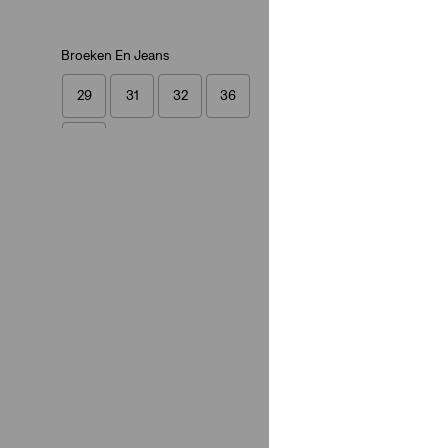
Broeken En Jeans
29
31
32
36
38
29
31
32
36
38
Stretch
Weinig stretch
(1)