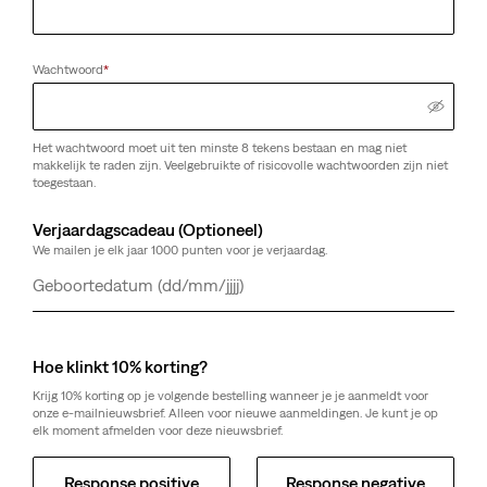
Wachtwoord
*
Het wachtwoord moet uit ten minste 8 tekens bestaan en mag niet
makkelijk te raden zijn. Veelgebruikte of risicovolle wachtwoorden zijn niet
toegestaan.
Verjaardagscadeau (Optioneel)
We mailen je elk jaar 1000 punten voor je verjaardag.
Dag
Maand
Jaar
Hoe klinkt 10% korting?
Krijg 10% korting op je volgende bestelling wanneer je je aanmeldt voor
onze e-mailnieuwsbrief. Alleen voor nieuwe aanmeldingen. Je kunt je op
elk moment afmelden voor deze nieuwsbrief.
Response positive
Response negative