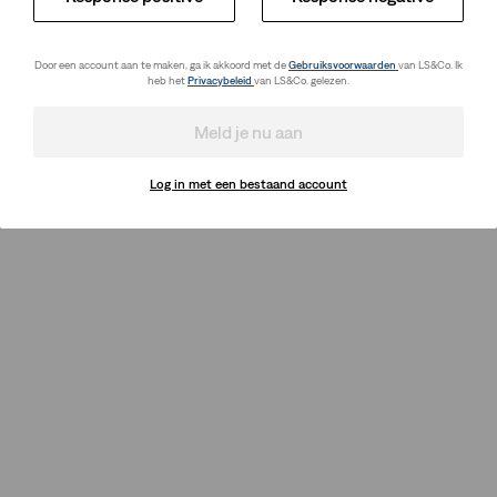
Door een account aan te maken, ga ik akkoord met de
Gebruiksvoorwaarden
van LS&Co. Ik
heb het
Privacybeleid
van LS&Co. gelezen.
Meld je nu aan
Log in met een bestaand account