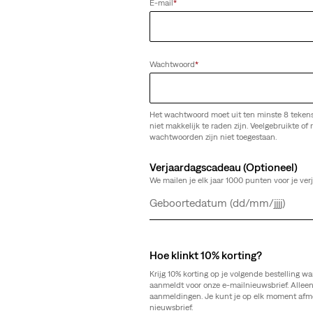
E-mail
*
(560)
€ 24,95
Wachtwoord
*
Het wachtwoord moet uit ten minste 8 teken
niet makkelijk te raden zijn. Veelgebruikte of r
 Taper broek
Barstow Western Standard Overhem
wachtwoorden zijn niet toegestaan.
(629)
€ 84,95
Verjaardagscadeau (Optioneel)
We mailen je elk jaar 1000 punten voor je ver
Dag
Maand
Jaar
Hoe klinkt 10% korting?
 T-shirt
Original Housemark T-shirt
Krijg 10% korting op je volgende bestelling wa
(127)
aanmeldt voor onze e-mailnieuwsbrief. Allee
aanmeldingen. Je kunt je op elk moment afm
€ 34,95
nieuwsbrief.