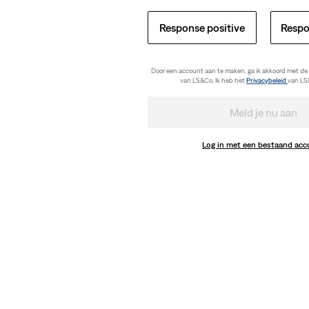
Response positive
Respo
Door een account aan te maken, ga ik akkoord met de
van LS&Co. Ik heb het
Privacybeleid
van LS
shirt
Original Housemark Sweatshirt (Big & 
Meld je nu aan
(19)
€ 59,95
Log in met een bestaand ac
c T-shirt