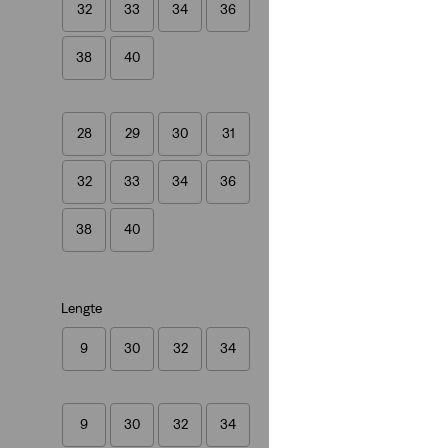
32
33
34
36
(179)
€ 129,95
38
40
28
29
30
31
32
33
34
36
XX Chino Standard
(554)
38
40
€ 89,95
Lengte
9
30
32
34
Original Housemark
(118)
9
30
32
34
€ 24,95