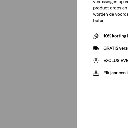
5XL
4XL
3XL
2XL
verrassingen op v
product drops en 
worden de voordel
1XL
beter.
10% korting 
Stretch
GRATIS verz
Weinig stretch
(1)
EXCLUSIEVE 
Gemiddelde stretch
(2)
Elk jaar een
Weinig stretch
(1)
Gemiddelde stretch
(2)
Minder weergeven
Taillehoogte