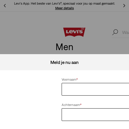
Levi's App. Het beste van Levi’s®, speciaal voor jou op maat gemaakt.
Meer details
Levi's App. Het beste van Levi’s®, speciaal voor jou op maat gemaakt.
Meer details
Men
Meld je nu aan
Voornaam
*
Alles wissen
Achternaam
*
Original Housemark T-shirt