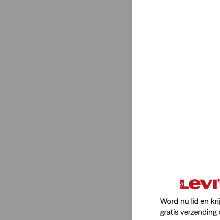
2XL
3XL
4XL
5XL
2XS
XS
S
M
L
XL
XXL
1XL
2XL
3XL
4XL
5XL
Shirts En Bovenkleding.
5XL
4XL
3XL
2XL
1XL
Word nu lid en kri
gratis verzending 