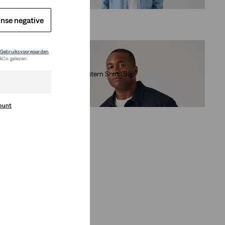
€ 89,95
nse negative
Gebruiksvoorwaarden
&Co. gelezen.
Tall)
Classic Western Shirt (Big)
(42)
€ 84,95
count