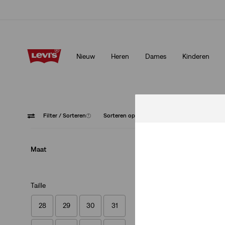
Klarna: KOOP NU & BETAAL LATER!
Meer details
Nieuw
Heren
Dames
Kinderen
Klarna: KOOP NU & BETAAL LATER!
Meer details
Filter
/ Sorteren
(1)
Sorteren op
Aanbevolen
Blauw
Maat
Taille
28
29
30
31
BIG TRUCKER