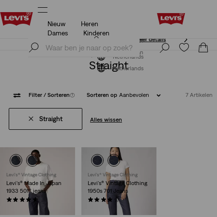
Nieuw
Heren
Unidays: Studenten krijgen 20% korting
Meer details
Dames
Kinderen
Unidays: Studenten krijgen 20% korting
Meer details
Meld je nu aan
Meld je nu aan
Netherlands
Straight
Netherlands
Filter
/ Sorteren
(1)
Sorteren op
Aanbevolen
7 Artikelen
Straight
Alles wissen
Levi's® Vintage Clothing
Levi's® Vintage Clothing
Levi's® Made In Japan
Levi's® Vintage Clothing
1933 501® jeans
1950s 701 Jeans
(31)
(38)
€ 279,95
€ 279,95