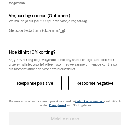
toegestaan.
Verjaardagscadeau (Optioneel)
We mailen je elk jaar 1000 punten voor je verjaardag.
Dag
Maand
Jaar
Hoe klinkt 10% korting?
Krijg 10% korting op je volgende bestelling wanneer je je aanmeldt voor
onze e-mailnieuwsbrief. Alleen voor nieuwe aanmeldingen. Je kunt je op
elk moment afmelden voor deze nieuwsbrief.
Response positive
Response negative
Door een account aan te maken, ga ik akkoord met de
Gebruiksvoorwaarden
van LS&Co. Ik
heb het
Privacybeleid
van LS&Co. gelezen.
Meld je nu aan