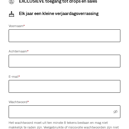
EXCLUSIEVE toegang tot drops en sales
Elk jaar een kleine verjaardagsverrassing
Voornaam
*
Achternaam
*
E-mail
*
Wachtwoord
*
Het wachtwoord moet uit ten minste 8 tekens bestaan en mag niet
makkelijk te raden zijn. Veelgebruikte of risicovolle wachtwoorden zijn niet