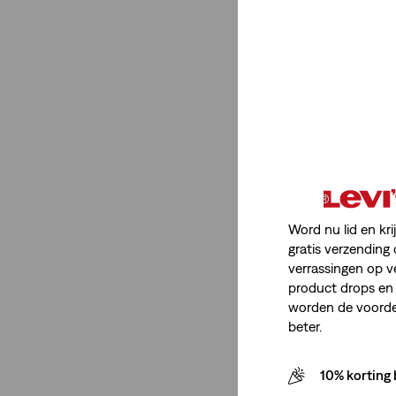
Itemtype Product
Jeans
(1)
T-Shirts
(4)
Shorts
(1)
Overhemden
(5)
Chinos
(1)
Polos
(2)
Word nu lid en kri
gratis verzending 
Sweatshirts
(2)
verrassingen op v
Sweaters
(1)
product drops en 
Broeken
(1)
worden de voordel
beter.
Jeans
(1)
10% korting 
T-Shirts
(4)