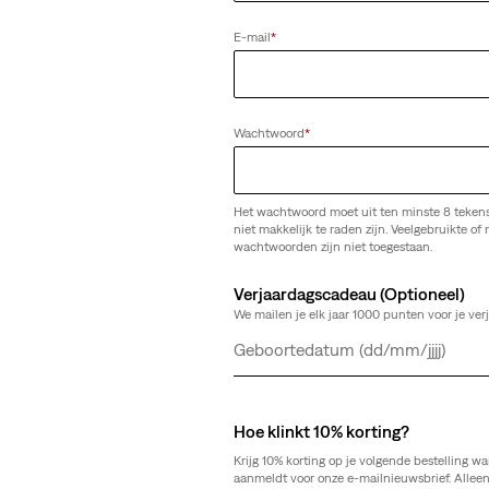
(253)
E-mail
*
€ 34,95
Wachtwoord
*
Het wachtwoord moet uit ten minste 8 teken
 T-shirt
niet makkelijk te raden zijn. Veelgebruikte of r
wachtwoorden zijn niet toegestaan.
Verjaardagscadeau (Optioneel)
We mailen je elk jaar 1000 punten voor je ver
Dag
Maand
Jaar
Hoe klinkt 10% korting?
Krijg 10% korting op je volgende bestelling wa
aanmeldt voor onze e-mailnieuwsbrief. Allee