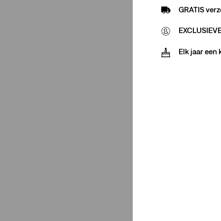
GRATIS verz
Shorts
(1)
Overhemden
(5)
EXCLUSIEVE 
Chinos
(1)
Elk jaar een
Polos
(2)
Sweatshirts
(2)
Sweaters
(1)
Broeken
(1)
Minder weergeven
Rating
(4)
(4)