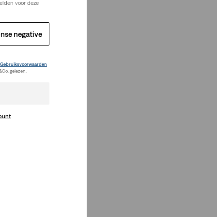
elden voor deze
nse negative
Gebruiksvoorwaarden
&Co. gelezen.
count