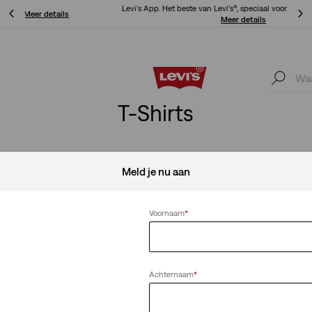
Levi's App. Het beste van Levi’s®, speciaal voor jou op maat gemaakt.
Meer details
Levi's App. Het beste van Levi’s®, speciaal voor jou op maat gemaakt.
Meer details
T-Shirts
Meld je nu aan
Alles wissen
Voornaam
*
Achternaam
*
 T-shirt
Red Tab™ Vintage T-shirt