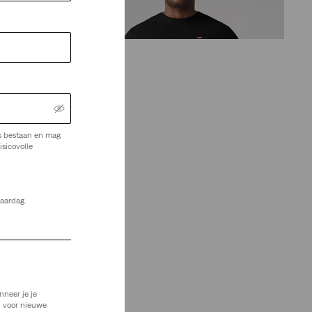
(58)
€ 24,95
s bestaan en mag
isicovolle
jaardag.
nneer je je
n voor nieuwe