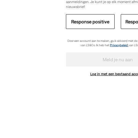
aanmeldingen. Je kunt je op elk moment afm
nieuwsbrief.
Response positive
Respo
Door een account aan te maken, ga ik akkoord met de
van LS&Co. Ik heb het
Privacybeleid
van LS
Meld je nu aan
Log in met een bestaand ac