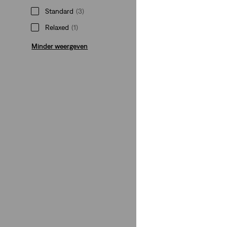
Standard
(3)
Relaxed
(1)
Minder weergeven
Kleur
Zwart
(3)
Wit
(2)
Blauw
(2)
Groen
(1)
Grijs
(1)
Zwart
(3)