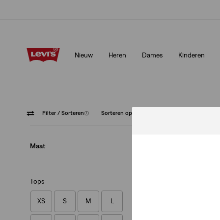
Klarna: KOOP NU & BETAAL LATER!
Meer details
Nieuw
Heren
Dames
Kinderen
Klarna: KOOP NU & BETAAL LATER!
Meer details
Filter
/ Sorteren
(1)
Sorteren op
Aanbevolen
T-Shirts
Maat
Tops
XS
S
M
L
Original Housemark