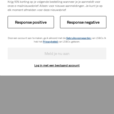
Krijg 10% korting op je volgende bestelling wanneer je je aanmeldt voor
onze e-mailnieuwsbrief. Alleen voor nieuwe aanmeldingen. Je kunt je op
elk moment afmelden voor deze nieuwsbrief.
Response positive
Response negative
Door een account aan te maken, ga ik akkoord met de
Gebruiksvoorwaarden
van LS&Co. Ik
heb het
Privacybeleid
van LS&Co. gelezen.
Meld je nu aan
Log in met een bestaand account