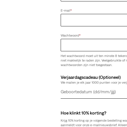
E-mail
*
n '90s Lightweight Trucker
Wachtwoord
*
Het wachtwoord moet uit ten minste 8 teken
niet makkelijk te raden zijn. Veelgebruikte of r
wachtwoorden zijn niet toegestaan.
Verjaardagscadeau (Optioneel)
We mailen je elk jaar 1000 punten voor je ver
Dag
Maand
Jaar
Hoe klinkt 10% korting?
Krijg 10% korting op je volgende bestelling wa
aanmeldt voor onze e-mailnieuwsbrief. Allee