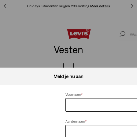
Unidays: Studenten krijgen 20% korting
Meer details
Unidays: Studenten krijgen 20% korting
Meer details
Vesten
IGHTWEIGHT VOOR HEREN
SHOP LIGHTWEIGHT VOO
Meld je nu aan
Voornaam
*
Alles wissen
Achternaam
*