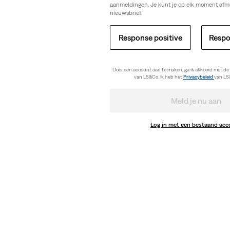
aanmeldingen. Je kunt je op elk moment afm
nieuwsbrief.
Response positive
Respo
Door een account aan te maken, ga ik akkoord met de
van LS&Co. Ik heb het
Privacybeleid
van LS
Meld je nu aan
Log in met een bestaand ac