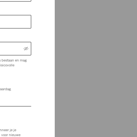
s bestaan en mag
isicovolle
jaardag.
nneer je je
n voor nieuwe