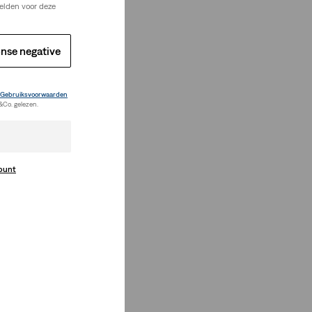
elden voor deze
nse negative
Gebruiksvoorwaarden
&Co. gelezen.
count