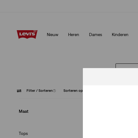
Update verzend- en retourbeleid
Meer details
Nieuw
Heren
Dames
Kinderen
Update verzend- en retourbeleid
Meer details
SHOP L
Filter
/ Sorteren
(1)
Sorteren op
Aanbevolen
Vesten
Maat
Tops