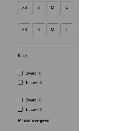
XS
S
M
L
Lightweight
Collarless Shrunke
bodywarmer
XS
S
M
L
(5)
€ 89,95
Kleur
Zwart
(1)
Blauw
(1)
Zwart
(1)
Blauw
(1)
Minder weergeven