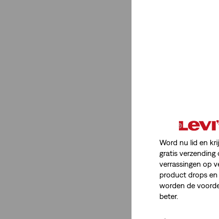
Mouwloos Shirt
(3)
Riemen
(2)
Sweaters
(1)
Polos
(1)
Tassen
(2)
Broeken
(4)
Vesten
(1)
Shortalls
(1)
Jurken
(1)
Word nu lid en kri
gratis verzending 
Bandanas
(1)
verrassingen op v
Hoeden
(1)
product drops en 
Chinos
(2)
worden de voordel
beter.
Minder weergeven