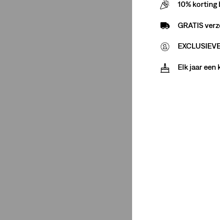
10% korting 
Jeans
(26)
GRATIS verz
T-Shirts
(6)
EXCLUSIEVE 
Shorts
(8)
Overhemden
(9)
Elk jaar een
Mouwloos Shirt
(3)
Riemen
(2)
Sweaters
(1)
Polos
(1)
Tassen
(2)
Broeken
(4)
Vesten
(1)
Shortalls
(1)
Jurken
(1)
Bandanas
(1)