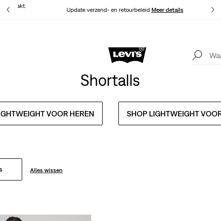
at gemaakt.
Update verzend- en retourbeleid
Meer details
Levi's App. Het beste van Levi’s®, speciaal voor jou op maat gemaakt.
Meer details
Shortalls
IGHTWEIGHT VOOR HEREN
SHOP LIGHTWEIGHT VOO
s
Alles wissen