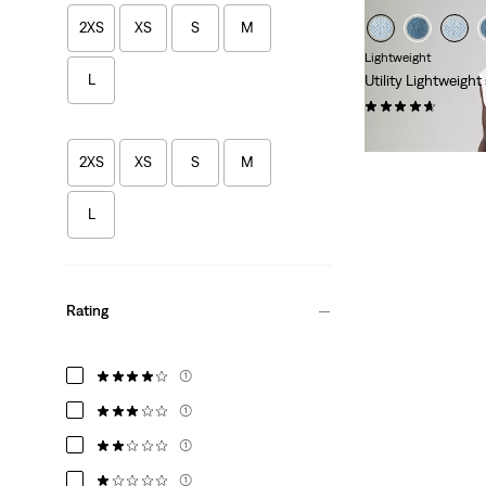
2XS
XS
S
M
Lightweight
L
Utility Lightweight 
(54)
€ 89,95
2XS
XS
S
M
L
Rating
(1)
(1)
(1)
(1)