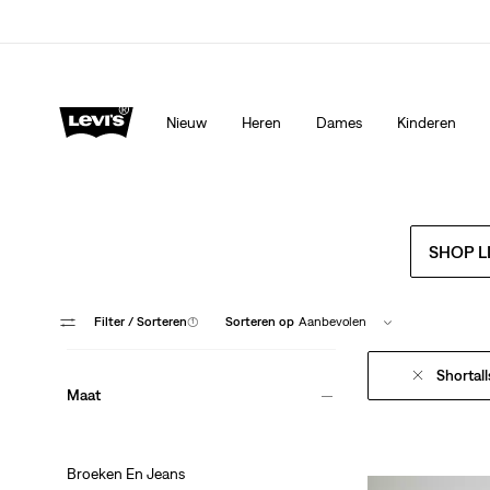
Levi's App. Het beste van Levi’s®, speciaal voor jou op ma
Meer details
Nieuw
Heren
Dames
Kinderen
SHOP L
Filter
/ Sorteren
(1)
Sorteren op
Aanbevolen
Shortall
Maat
Broeken En Jeans