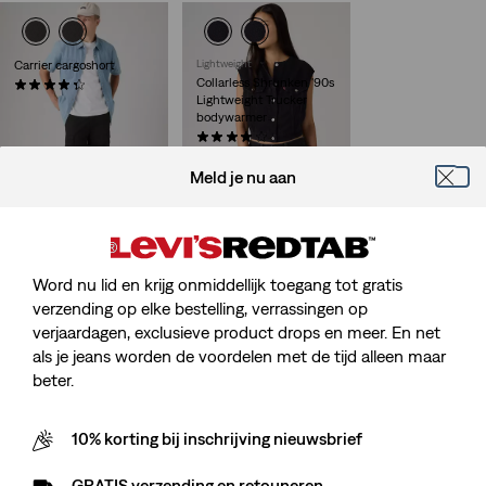
Carrier cargoshort
Lightweight
Collarless Shrunken '90s
(606)
Lightweight Trucker
€ 59,95
bodywarmer
(5)
€ 89,95
Meld je nu aan
Lightweight
Baggy Dad Lightweight
Word nu lid en krijg onmiddellijk toegang tot gratis
cargobroek
verzending op elke bestelling, verrassingen op
(131)
verjaardagen, exclusieve product drops en meer. En net
Sale
Original
€ 55,00
€ 109,95
Price
Price
als je jeans worden de voordelen met de tijd alleen maar
29%
korting
op
is
was
beter.
laagste 30-dagenprijs
(€ 77,00)
10% korting bij inschrijving nieuwsbrief
GRATIS verzending en retouneren