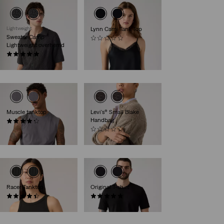
Lightweight
Lynn Cami Tank Top
Sweater Camp
(0)
Lightweight overhemd
€ 64,95
(8)
€ 69,95
Muscle tanktop
Levi's® Small Blake
Handbag
(7)
€ 24,95
(0)
€ 44,95
Racer Tanktop
Original T-shirt
(91)
(25)
€ 26,95
€ 34,95