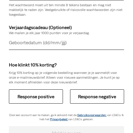
Het wachtwoord moet uit ten minste 8 tekens bestaan en mag niet
makkelijk te raden zijn. Veelgebruikte of risicovolle wachtwoorden zijn niet
toegestaan.
Verjaardagscadeau (Optioneel)
We mailen je elk jaar 1000 punten voor je verjaardag.
Dag
Maand
Jaar
Hoe klinkt 10% korting?
Krijg 10% korting op je volgende bestelling wanneer je je aanmeldt voor
onze e-mailnieuwsbrief. Alleen voor nieuwe aanmeldingen. Je kunt je op
elk moment afmelden voor deze nieuwsbrief.
Response positive
Response negative
Door een account aan te maken, ga ik akkoord met de
Gebruiksvoorwaarden
van LS&Co. Ik
heb het
Privacybeleid
van LS&Co. gelezen.
Meld je nu aan