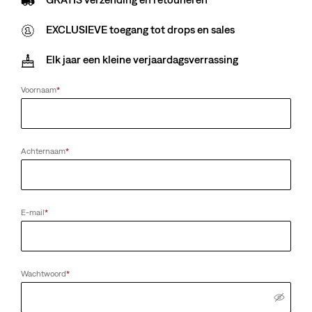
EXCLUSIEVE toegang tot drops en sales
Elk jaar een kleine verjaardagsverrassing
Voornaam
*
Achternaam
*
E-mail
*
Wachtwoord
*