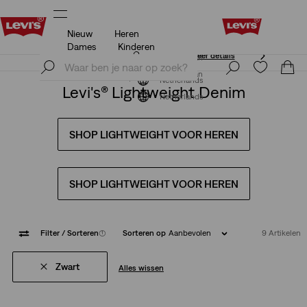
Nieuw
Heren
Unidays: Studenten krijgen 20% korting
Meer details
Dames
Kinderen
Unidays: Studenten krijgen 20% korting
Meer details
Meld je nu aan
Meld je nu aan
Netherlands
Levi's® Lightweight Denim
Netherlands
SHOP LIGHTWEIGHT VOOR HEREN
SHOP LIGHTWEIGHT VOOR HEREN
Filter
/ Sorteren
(1)
Sorteren op
Aanbevolen
9 Artikelen
Zwart
Alles wissen