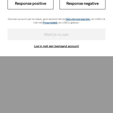
Response positive
Response negative
Door een account aan te maken, ga ik akkoord met de
Gebruiksvoorwaarden
van LS&Co. Ik
heb het
Privacybeleid
van LS&Co. gelezen.
Meld je nu aan
Log in met een bestaand account