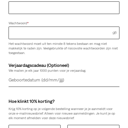
Wachtwoord
*
Het wachtwoord moet uit ten minste 8 tekens bestaan en mag niet
makkelijk te raden zijn. Veelgebruikte of risicovolle wachtwoorden zijn niet
toegestaan.
Verjaardagscadeau (Optioneel)
We mailen je elk jaar 1000 punten voor je verjaardag.
Dag
Maand
Jaar
Hoe klinkt 10% korting?
Krijg 10% korting op je volgende bestelling wanneer je je aanmeldt voor
onze e-mailnieuwsbrief. Alleen voor nieuwe aanmeldingen. Je kunt je op
elk moment afmelden voor deze nieuwsbrief.