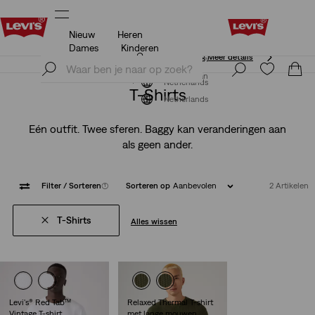
Nieuw
Heren
Unidays: Studenten krijgen 20% korting
Meer details
Dames
Kinderen
Unidays: Studenten krijgen 20% korting
Meer details
Meld je nu aan
Meld je nu aan
Netherlands
T-Shirts
Netherlands
Eén outfit. Twee sferen. Baggy kan veranderingen aan
als geen ander.
Filter
/ Sorteren
(1)
Sorteren op
Aanbevolen
2 Artikelen
T-Shirts
Alles wissen
Levi's® Red Tab™
Relaxed Thermal T-shirt
Vintage T-shirt
met lange mouwen