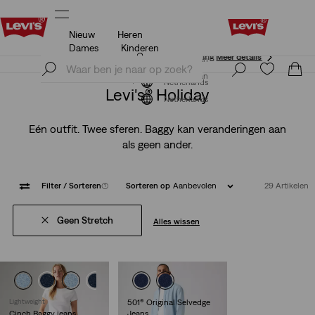
Nieuw
Heren
Unidays: Studenten krijgen 20% korting
Meer details
Dames
Kinderen
Unidays: Studenten krijgen 20% korting
Meer details
Meld je nu aan
Meld je nu aan
Netherlands
Levi's® Holiday
Netherlands
Eén outfit. Twee sferen. Baggy kan veranderingen aan
als geen ander.
Filter
/ Sorteren
(1)
Sorteren op
Aanbevolen
29 Artikelen
Geen Stretch
Alles wissen
Lightweight
501® Original Selvedge
Cinch Baggy jeans
Jeans