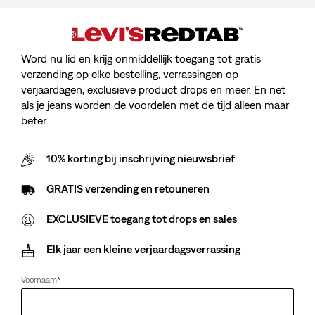
jeans
Carpenter jeans
(518)
(325)
Sale
Original
Sale
Original
€ 55,00
€ 109,95
€ 50,00
€ 99,95
Price
Price
Price
Price
is
was
is
was
Word nu lid en krijg onmiddellijk toegang tot gratis
verzending op elke bestelling, verrassingen op
verjaardagen, exclusieve product drops en meer. En net
501® 90's jeans
Baggy Dad-jeans
als je jeans worden de voordelen met de tijd alleen maar
(1110)
(330)
beter.
Sale
Original
Sale
Original
€ 65,00
€ 129,95
€ 60,00
€ 119,95
Price
Price
Price
Price
is
was
is
was
10% korting bij inschrijving nieuwsbrief
GRATIS verzending en retouneren
578™ Baggy Jeans
XX Authentic Relaxed
Chino
(225)
Sale
Original
€ 55,00
€ 109,95
(222)
EXCLUSIEVE toegang tot drops en sales
Price
Price
Sale
Original
€ 45,00
€ 89,95
29%
korting
op
is
was
Price
Price
laagste 30-dagenprijs
Elk jaar een kleine verjaardagsverrassing
is
was
(€ 77,00)
Voornaam
*