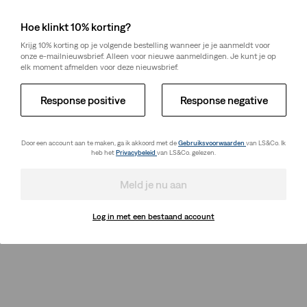
is
was
laagste 30-dagenprijs
(€ 84,00)
Hoe klinkt 10% korting?
Krijg 10% korting op je volgende bestelling wanneer je je aanmeldt voor
onze e-mailnieuwsbrief. Alleen voor nieuwe aanmeldingen. Je kunt je op
elk moment afmelden voor deze nieuwsbrief.
Response positive
Response negative
Door een account aan te maken, ga ik akkoord met de
Gebruiksvoorwaarden
van LS&Co. Ik
heb het
Privacybeleid
van LS&Co. gelezen.
Meld je nu aan
Log in met een bestaand account