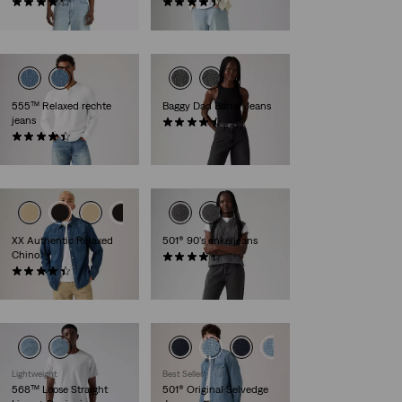
(645)
(462)
€ 69,95
€ 119,95
555™ Relaxed rechte
Baggy Dad Barrel Jeans
jeans
(240)
(372)
€ 119,95
€ 109,95
XX Authentic Relaxed
501® 90's enkeljeans
Chino
(301)
(222)
€ 119,95
€ 89,95
Lightweight
Best Seller
568™ Loose Straight
501® Original Selvedge