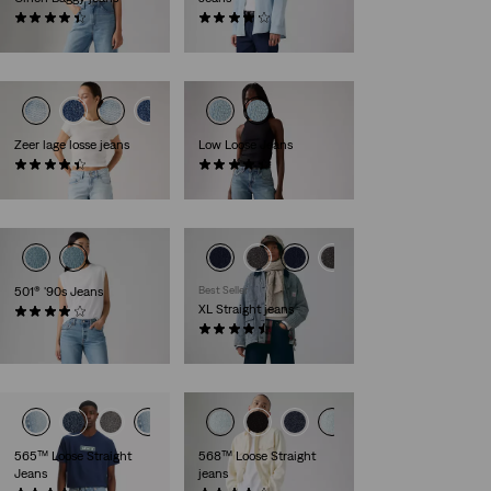
(2025)
(8902)
€ 89,95
€ 159,95
Zeer lage losse jeans
Low Loose Jeans
(1106)
(490)
€ 79,95
€ 119,95
501® '90s Jeans
Best Seller
XL Straight jeans
(799)
€ 119,95
(811)
€ 129,95
565™ Loose Straight
568™ Loose Straight
Jeans
jeans