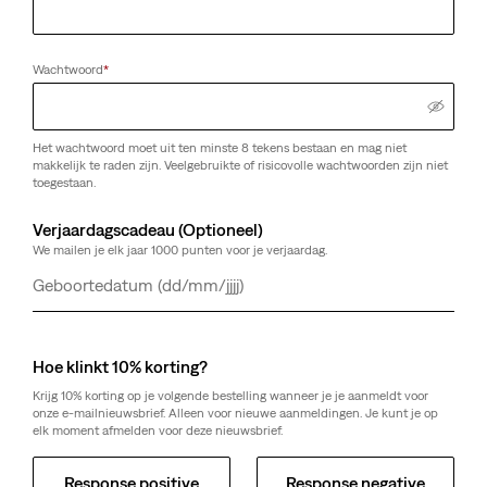
Wachtwoord
*
Het wachtwoord moet uit ten minste 8 tekens bestaan en mag niet
makkelijk te raden zijn. Veelgebruikte of risicovolle wachtwoorden zijn niet
toegestaan.
Verjaardagscadeau (Optioneel)
We mailen je elk jaar 1000 punten voor je verjaardag.
Dag
Maand
Jaar
Hoe klinkt 10% korting?
Krijg 10% korting op je volgende bestelling wanneer je je aanmeldt voor
onze e-mailnieuwsbrief. Alleen voor nieuwe aanmeldingen. Je kunt je op
elk moment afmelden voor deze nieuwsbrief.
Response positive
Response negative