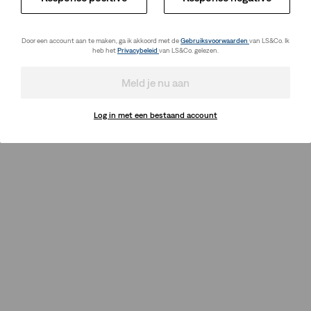
Door een account aan te maken, ga ik akkoord met de
Gebruiksvoorwaarden
van LS&Co. Ik
heb het
Privacybeleid
van LS&Co. gelezen.
Meld je nu aan
Log in met een bestaand account