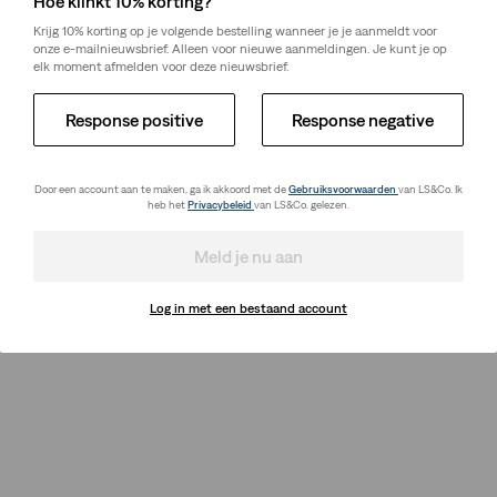
Hoe klinkt 10% korting?
Krijg 10% korting op je volgende bestelling wanneer je je aanmeldt voor
onze e-mailnieuwsbrief. Alleen voor nieuwe aanmeldingen. Je kunt je op
elk moment afmelden voor deze nieuwsbrief.
Response positive
Response negative
Door een account aan te maken, ga ik akkoord met de
Gebruiksvoorwaarden
van LS&Co. Ik
heb het
Privacybeleid
van LS&Co. gelezen.
Meld je nu aan
Log in met een bestaand account