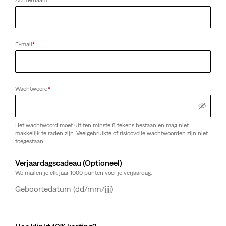
Achternaam
*
E-mail
*
Wachtwoord
*
Het wachtwoord moet uit ten minste 8 tekens bestaan en mag niet
makkelijk te raden zijn. Veelgebruikte of risicovolle wachtwoorden zijn niet
toegestaan.
Verjaardagscadeau (Optioneel)
We mailen je elk jaar 1000 punten voor je verjaardag.
Dag
Maand
Jaar