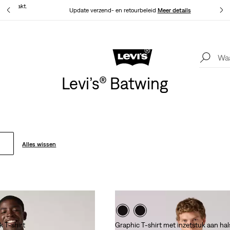
at gemaakt.
Update verzend- en retourbeleid
Meer details
Levi's App. Het beste van Levi’s®, speciaal voor jou op maat gemaakt.
Meer details
Levi’s® Batwing
Alles wissen
 T-shirt
Graphic T-shirt met inzetstuk aan hal