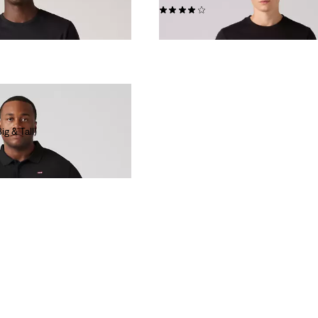
(289)
€ 34,95
g & Tall)