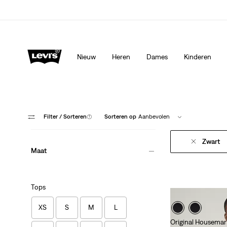
Levi's App. Het beste van Levi’s®, speciaal voor jou op ma
Meer details
Nieuw
Heren
Dames
Kinderen
Filter
/ Sorteren
(1)
Sorteren op
Aanbevolen
Zwart
Maat
Tops
XS
S
M
L
Original Housemark