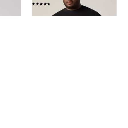
(48)
€ 29,95