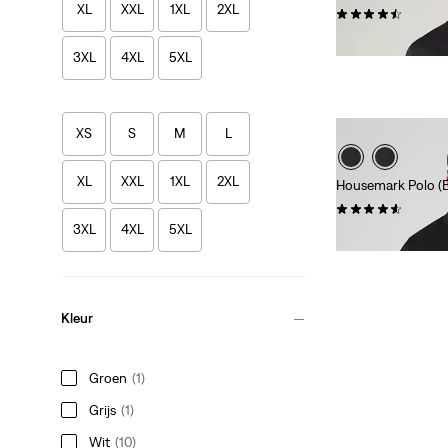
XL
XXL
1XL
2XL
(525)
€ 24,95
3XL
4XL
5XL
XS
S
M
L
XL
XXL
1XL
2XL
Housemark Polo (Bi
(36)
3XL
4XL
5XL
€ 44,95
Kleur
Groen
(1)
Grijs
(1)
Wit
(10)