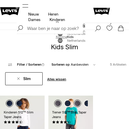
Nieuw
Heren
 op
Update verzend- en retourbeleid
Meer details
Dames
Kinderen
Levi's App. Het beste van Levi’s®, speciaal voor jou op
Meld je nu aan
maat gemaakt.
Meer details
Meld je nu aan
Netherlands
Kleding
Kids
Netherlands
Kids Slim
Filter
/ Sorteren
(1)
Sorteren op
Aanbevolen
5 Artikelen
Slim
Alles wissen
Kinderen 512™ Slim
Tiener 512™ Slim Taper
Taper Jeans
Jeans
(42)
(49)
€ 35,00
€ 49,95