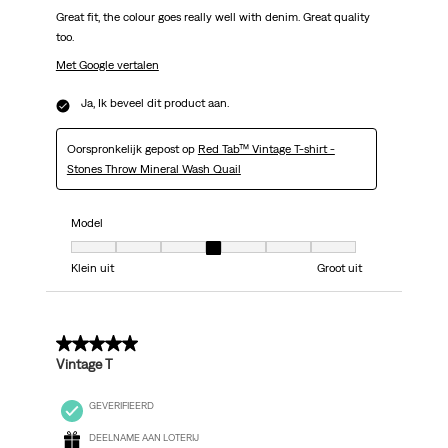
Great fit, the colour goes really well with denim. Great quality
too.
Met Google vertalen
Ja, Ik beveel dit product aan.
Oorspronkelijk gepost op
Red Tab™ Vintage T-shirt -
Stones Throw Mineral Wash Quail
Model
Model, 4 van 7, waarbij 1 gelijk is aan Klein uit en 7 gelijk is aan Groot uit
Klein uit
Groot uit
5 van 5 sterren.
Vintage T
GEVERIFIEERD
DEELNAME AAN LOTERIJ