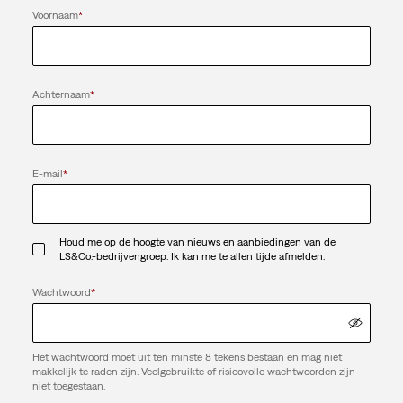
Voornaam
*
Achternaam
*
E-mail
*
Houd me op de hoogte van nieuws en aanbiedingen van de
LS&Co.-bedrijvengroep. Ik kan me te allen tijde afmelden.
Wachtwoord
*
Het wachtwoord moet uit ten minste 8 tekens bestaan en mag niet
makkelijk te raden zijn. Veelgebruikte of risicovolle wachtwoorden zijn
niet toegestaan.