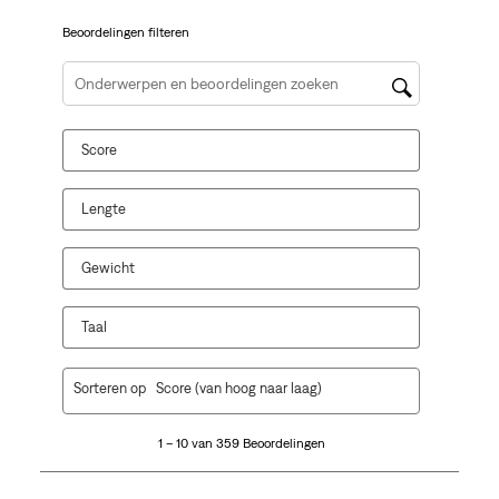
vragenformulier.
vragenformulier.
vragenformulier.
vragenformulier.
vragenformulier.
Beoordelingen filteren
Onderwerpen en beoordelingen zoeken per regio
Score
Lengte
Gewicht
Taal
1
Sorteren op
Score (van hoog naar laag)
tot
10
1 – 10 van 359 Beoordelingen
van
359
Beoordelingen.