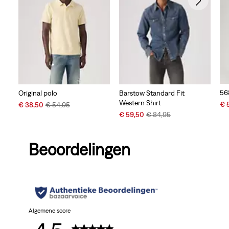
56
Original polo
Barstow Standard Fit
Western Shirt
Sal
Sale
Original
€ 
€ 38,50
€ 54,95
Pri
Price
Price
Sale
Original
€ 59,50
€ 84,95
is
is
was
Price
Price
is
was
Beoordelingen
Algemene score