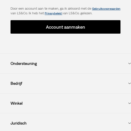
Door een account aan te maken, ga ik akkoord met de
Gebruiksvoorwaarden
van LS&Co. Ik heb het
van LS&Co. gelezen.
Privacybeleid
Account aanmaken
Ondersteuning
Bedrijf
Winkel
Juridisch