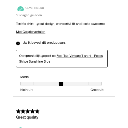
GEVERIFIEERD
10 dagen geleden
Terrific shirt - great design, wonderful fit and looks awesome.
Met Google vertalen
Ja, Ik beveel dit product aan.
Oorspronkelijk gepost op
Red Tab Vintage T-shirt - Pecos
Stripe Sunshine Blue
Model
Model, 4 van 7, waarbij 1 gelijk is aan Klein uit en 7 gelijk is aan Groot uit
Klein uit
Groot uit
5 van 5 sterren.
Great quality