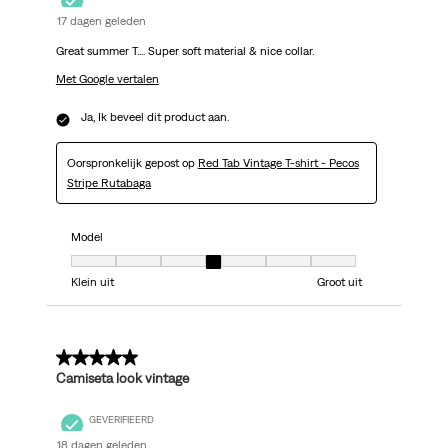
17 dagen geleden
Great summer T.... Super soft material & nice collar.
Met Google vertalen
Ja, Ik beveel dit product aan.
Oorspronkelijk gepost op
Red Tab Vintage T-shirt - Pecos
Stripe Rutabaga
Model
Model, 4 van 7, waarbij 1 gelijk is aan Klein uit en 7 gelijk is aan Groot uit
Klein uit
Groot uit
5 van 5 sterren.
Camiseta look vintage
GEVERIFIEERD
18 dagen geleden