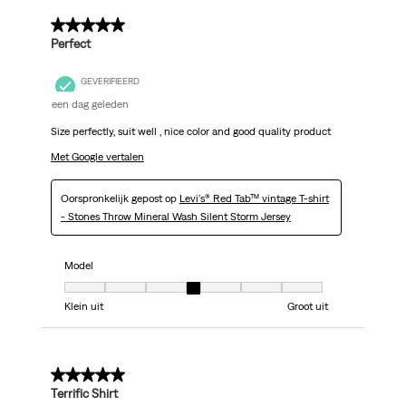
5 van 5 sterren.
Perfect
GEVERIFIEERD
een dag geleden
Size perfectly, suit well , nice color and good quality product
Met Google vertalen
Oorspronkelijk gepost op
Levi's® Red Tab™ vintage T-shirt
- Stones Throw Mineral Wash Silent Storm Jersey
Model
Model, 4 van 7, waarbij 1 gelijk is aan Klein uit en 7 gelijk is aan Groot uit
Klein uit
Groot uit
5 van 5 sterren.
Terrific Shirt