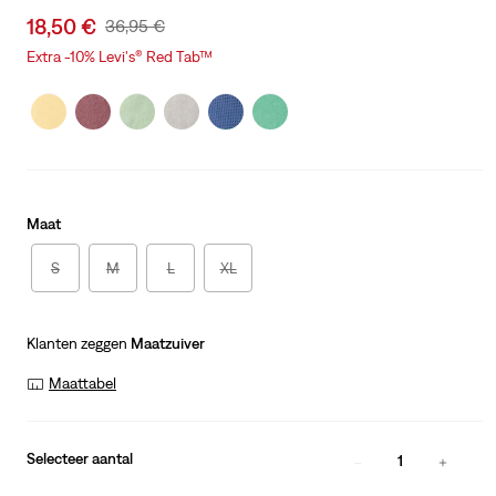
Sale
18,50 €
Original
36,95 €
price
Price
Extra -10% Levi's® Red Tab™
is
Was
Maat
S
M
L
XL
Klanten zeggen
Maatzuiver
Maattabel
Selecteer aantal
1