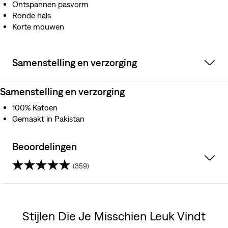
Ontspannen pasvorm
Ronde hals
Korte mouwen
Samenstelling en verzorging
Samenstelling en verzorging
100% Katoen
Gemaakt in Pakistan
Beoordelingen
(359)
4.5
van
Stijlen Die Je Misschien Leuk Vindt
de
Skip Carousel