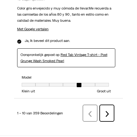
Color gris envejecido y muy cómoda de llevar.Me recuerda a
las camisetas de los años 80 y 90 , tanto en estilo como en
calidad de materiales. Muy buena.
Met Google vertalen
Ja, Ik beveel dit product aan.
Oorspronkelijk gepost op
Red Tab Vintage T-shirt - Post
Grunge Wash Smoked Pearl
Model
Model, 5 van 7, waarbij 1 gelijk is aan Klein uit en 7 gelijk is aan Groot uit
Klein uit
Groot uit
1 – 10 van 359 Beoordelingen
VorigeBeoordelingen
Volgende
Beoordelingen