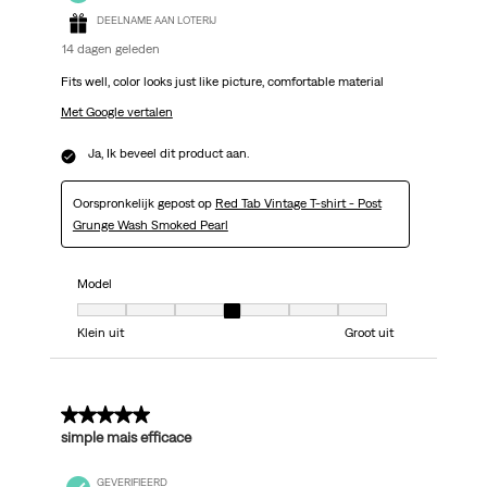
DEELNAME AAN LOTERIJ
14 dagen geleden
Fits well, color looks just like picture, comfortable material
Met Google vertalen
Ja, Ik beveel dit product aan.
Oorspronkelijk gepost op
Red Tab Vintage T-shirt - Post
Grunge Wash Smoked Pearl
Model
Model, 4 van 7, waarbij 1 gelijk is aan Klein uit en 7 gelijk is aan Groot uit
Klein uit
Groot uit
5 van 5 sterren.
simple mais efficace
GEVERIFIEERD