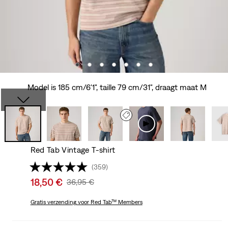
Model is 185 cm/6'1", taille 79 cm/31", draagt maat M
Red Tab Vintage T-shirt
(359)
Sale
18,50 €
Original
36,95 €
price
Price
is
Gratis verzending
voor Red Tab™ Members
Was