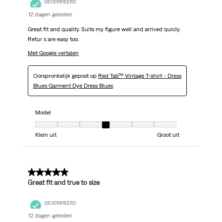
GEVERIFIEERD
12 dagen geleden
Great fit and quality. Suits my figure well and arrived quicly.
Retur s are easy too.
Met Google vertalen
Oorspronkelijk gepost op
Red Tab™ Vintage T-shirt - Dress
Blues Garment Dye Dress Blues
Model
Model, 4 van 7, waarbij 1 gelijk is aan Klein uit en 7 gelijk is aan Groot uit
Klein uit
Groot uit
5 van 5 sterren.
Great fit and true to size
GEVERIFIEERD
12 dagen geleden