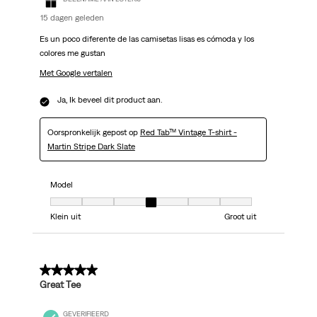
15 dagen geleden
Es un poco diferente de las camisetas lisas es cómoda y los
colores me gustan
Met Google vertalen
Ja, Ik beveel dit product aan.
Oorspronkelijk gepost op
Red Tab™ Vintage T-shirt -
Martin Stripe Dark Slate
Model
Model, 4 van 7, waarbij 1 gelijk is aan Klein uit en 7 gelijk is aan Groot uit
Klein uit
Groot uit
5 van 5 sterren.
Great Tee
GEVERIFIEERD