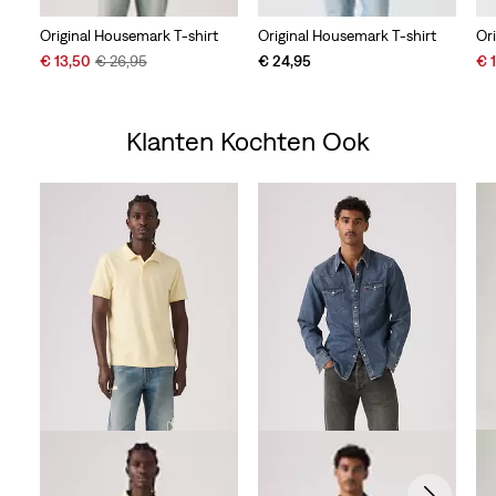
Original Housemark T-shirt
Original Housemark T-shirt
Or
Sale
Original
Sal
€ 13,50
€ 26,95
€ 24,95
€ 
Price
Price
Pri
is
was
is
Klanten Kochten Ook
Skip Carousel