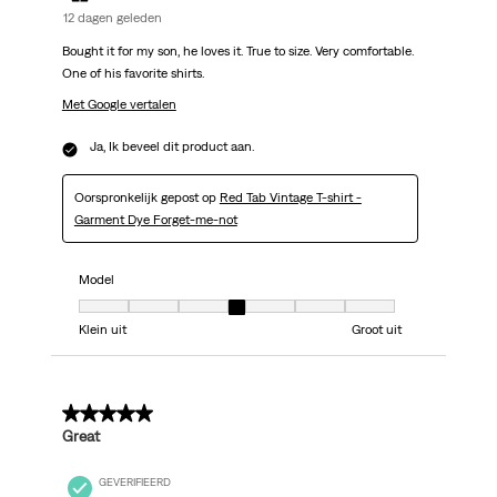
12 dagen geleden
Bought it for my son, he loves it. True to size. Very comfortable.
One of his favorite shirts.
Met Google vertalen
Ja, Ik beveel dit product aan.
Oorspronkelijk gepost op
Red Tab Vintage T-shirt -
Garment Dye Forget-me-not
Model
Model, 4 van 7, waarbij 1 gelijk is aan Klein uit en 7 gelijk is aan Groot uit
Klein uit
Groot uit
5 van 5 sterren.
Great
GEVERIFIEERD