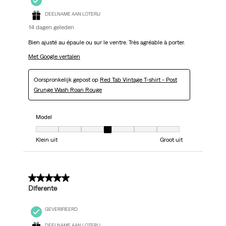
DEELNAME AAN LOTERIJ
14 dagen geleden
Bien ajusté au épaule ou sur le ventre. Très agréable à porter.
Met Google vertalen
Oorspronkelijk gepost op
Red Tab Vintage T-shirt - Post
Grunge Wash Roan Rouge
Model
Model, 4 van 7, waarbij 1 gelijk is aan Klein uit en 7 gelijk is aan Groot uit
Klein uit
Groot uit
5 van 5 sterren.
Diferente
GEVERIFIEERD
DEELNAME AAN LOTERIJ