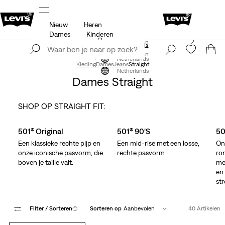
Nieuw
Heren
 op
Update verzend- en retourbeleid
Meer details
Dames
Kinderen
Levi's App. Het beste van Levi’s®, speciaal voor jou op
Meld je nu aan
maat gemaakt.
Meer details
Meld je nu aan
Netherlands
Kleding
Dames
Jeans
Straight
Netherlands
Dames Straight
SHOP OP STRAIGHT FIT:
Skip Carousel
501® Original
501® 90's
50
Een klassieke rechte pijp en
Een mid-rise met een losse,
On
onze iconische pasvorm, die
rechte pasvorm
ro
boven je taille valt.
met
en 
str
Filter
/ Sorteren
(1)
Sorteren op
Aanbevolen
40 Artikelen