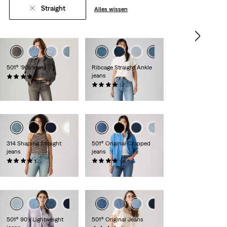
Straight
Alles wissen
+2
+3
501® '90s jeans
Ribcage Straight Ankle
jeans
(542)
€ 119,95
(710)
€ 129,95
+2
+2
+3
314 Shaping Straight
501® Original Cropped
jeans
jeans
(1141)
(301)
€ 89,95
€ 119,95
501® 90's Lightweight
501® Original Jeans