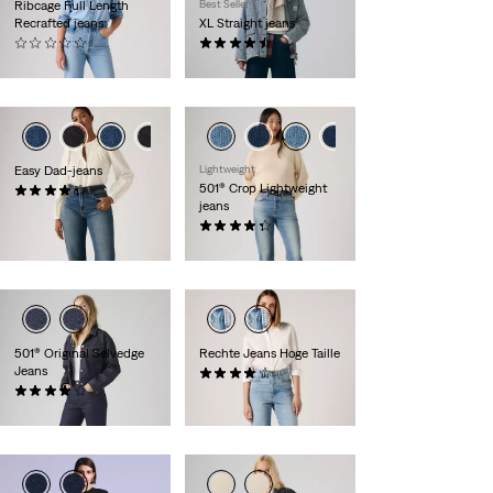
Ribcage Full Length
Best Seller
Recrafted jeans
XL Straight jeans
(0)
(809)
€ 139,95
€ 129,95
Easy Dad-jeans
Lightweight
501® Crop Lightweight
(84)
jeans
€ 109,95
(71)
€ 119,95
501® Original Selvedge
Rechte Jeans Hoge Taille
Jeans
(251)
(73)
€ 89,95
€ 149,95