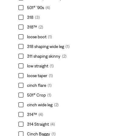
501® '90s
(4)
318
(3)
318™
(2)
loose boot
(1)
318 shaping wide leg
(1)
311 shaping skinny
(2)
low straight
(1)
loose taper
(1)
cinch flare
(1)
501® Crop
(1)
cinch wide leg
(2)
314™
(4)
314 Straight
(4)
Cinch Baggy
(1)