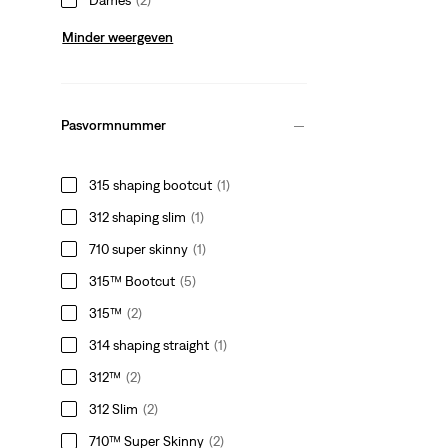
Minder weergeven
Pasvormnummer
315 shaping bootcut
(1)
312 shaping slim
(1)
710 super skinny
(1)
315™ Bootcut
(5)
315™
(2)
314 shaping straight
(1)
312™
(2)
312 Slim
(2)
710™ Super Skinny
(2)