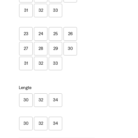
31
32
33
23
24
25
26
27
28
29
30
31
32
33
Lengte
30
32
34
30
32
34