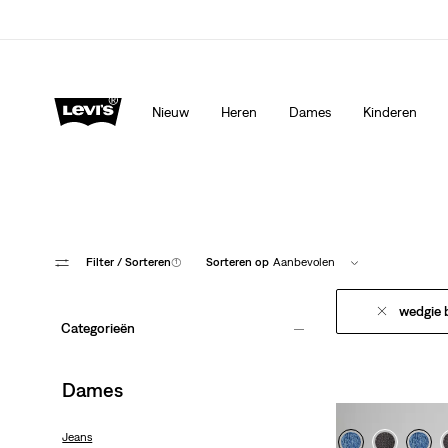
Levi's App. Het beste van Levi’s®, speciaal voor jou op ma
Meer details
Nieuw
Heren
Dames
Kinderen
Filter
/ Sorteren
(1)
Sorteren op
Aanbevolen
wedgie 
Categorieën
Dames
Jeans