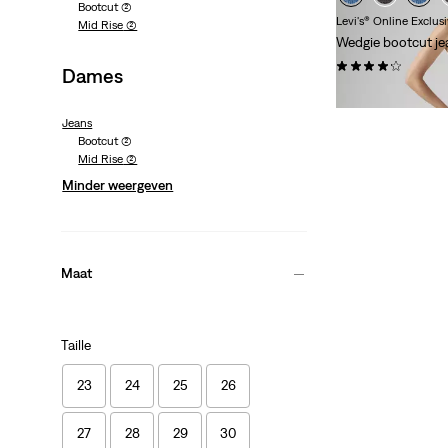
Bootcut
(2)
Levi's® Online Exclus
Mid Rise
(2)
Wedgie bootcut je
(438)
Dames
€ 119,95
Jeans
Bootcut
(2)
Mid Rise
(2)
Minder weergeven
Maat
Taille
23
24
25
26
27
28
29
30