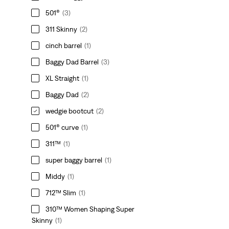
501®
(3)
311 Skinny
(2)
cinch barrel
(1)
Baggy Dad Barrel
(3)
XL Straight
(1)
Baggy Dad
(2)
wedgie bootcut
(2)
501® curve
(1)
311™
(1)
super baggy barrel
(1)
Middy
(1)
712™ Slim
(1)
310™ Women Shaping Super
Skinny
(1)