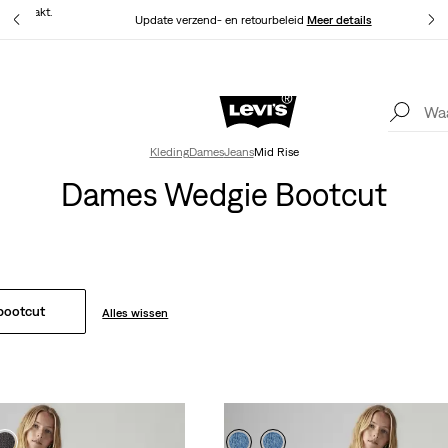
at gemaakt.
Update verzend- en retourbeleid
Meer details
Levi's App. Het beste van Levi’s®, speciaal voor jou op maat gemaakt.
Meer details
Kleding
Dames
Jeans
Mid Rise
Dames Wedgie Bootcut
bootcut
Alles wissen