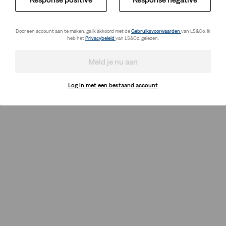
Door een account aan te maken, ga ik akkoord met de
Gebruiksvoorwaarden
van LS&Co. Ik
heb het
Privacybeleid
van LS&Co. gelezen.
Meld je nu aan
Log in met een bestaand account