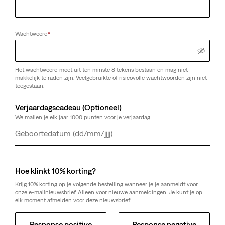
Wachtwoord
*
Het wachtwoord moet uit ten minste 8 tekens bestaan en mag niet
makkelijk te raden zijn. Veelgebruikte of risicovolle wachtwoorden zijn niet
toegestaan.
Verjaardagscadeau (Optioneel)
We mailen je elk jaar 1000 punten voor je verjaardag.
Dag
Maand
Jaar
Hoe klinkt 10% korting?
Krijg 10% korting op je volgende bestelling wanneer je je aanmeldt voor
onze e-mailnieuwsbrief. Alleen voor nieuwe aanmeldingen. Je kunt je op
elk moment afmelden voor deze nieuwsbrief.
Response positive
Response negative