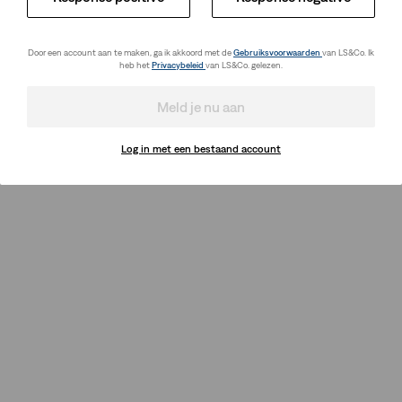
Door een account aan te maken, ga ik akkoord met de
Gebruiksvoorwaarden
van LS&Co. Ik
heb het
Privacybeleid
van LS&Co. gelezen.
Meld je nu aan
Log in met een bestaand account