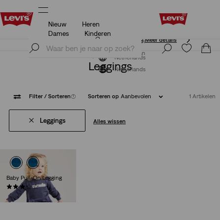
Nieuw
Heren
Unidays: Studenten krijgen 20% korting
Meer details
Dames
Kinderen
Unidays: Studenten krijgen 20% korting
Meer details
Meld je nu aan
Meld je nu aan
Netherlands
Leggings
Netherlands
Filter
/ Sorteren
(1)
Sorteren op
Aanbevolen
1 Artikelen
Leggings
Alles wissen
Baby Pull-On Legging
(7)
€ 30,00