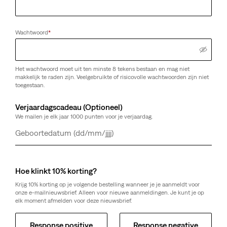
Wachtwoord
*
Het wachtwoord moet uit ten minste 8 tekens bestaan en mag niet
makkelijk te raden zijn. Veelgebruikte of risicovolle wachtwoorden zijn niet
toegestaan.
Verjaardagscadeau (Optioneel)
We mailen je elk jaar 1000 punten voor je verjaardag.
Dag
Maand
Jaar
Hoe klinkt 10% korting?
Krijg 10% korting op je volgende bestelling wanneer je je aanmeldt voor
onze e-mailnieuwsbrief. Alleen voor nieuwe aanmeldingen. Je kunt je op
elk moment afmelden voor deze nieuwsbrief.
Response positive
Response negative