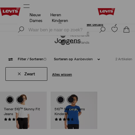
Nieuw
Heren
Unidays: Studenten krijgen 20% korting
Meer details
Dames
Kinderen
Unidays: Studenten krijgen 20% korting
Meer details
Meld je nu aan
Meld je nu aan
Netherlands
Jongens
Netherlands
Filter
/ Sorteren
(1)
Sorteren op
Aanbevolen
2 Artikelen
Zwart
Alles wissen
Tiener 510™ Skinny Fit
510™ Skinny Jeans
Jeans
Kinderen
(49)
(30)
€ 49,95
€ 44,95