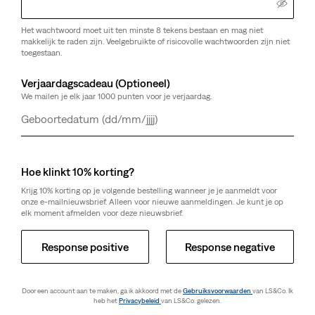
Het wachtwoord moet uit ten minste 8 tekens bestaan en mag niet
makkelijk te raden zijn. Veelgebruikte of risicovolle wachtwoorden zijn niet
toegestaan.
Verjaardagscadeau (Optioneel)
We mailen je elk jaar 1000 punten voor je verjaardag.
Dag
Maand
Jaar
Hoe klinkt 10% korting?
Krijg 10% korting op je volgende bestelling wanneer je je aanmeldt voor
onze e-mailnieuwsbrief. Alleen voor nieuwe aanmeldingen. Je kunt je op
elk moment afmelden voor deze nieuwsbrief.
Response positive
Response negative
Door een account aan te maken, ga ik akkoord met de
Gebruiksvoorwaarden
van LS&Co. Ik
heb het
Privacybeleid
van LS&Co. gelezen.