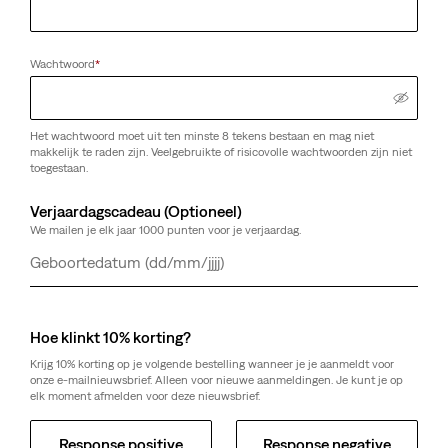
Wachtwoord
*
Het wachtwoord moet uit ten minste 8 tekens bestaan en mag niet
makkelijk te raden zijn. Veelgebruikte of risicovolle wachtwoorden zijn niet
toegestaan.
Verjaardagscadeau (Optioneel)
We mailen je elk jaar 1000 punten voor je verjaardag.
Dag
Maand
Jaar
Hoe klinkt 10% korting?
Krijg 10% korting op je volgende bestelling wanneer je je aanmeldt voor
onze e-mailnieuwsbrief. Alleen voor nieuwe aanmeldingen. Je kunt je op
elk moment afmelden voor deze nieuwsbrief.
Response positive
Response negative