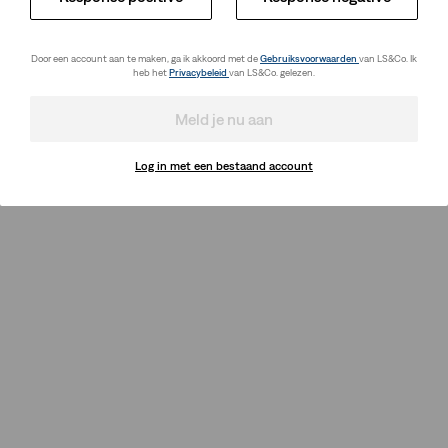
Door een account aan te maken, ga ik akkoord met de
Gebruiksvoorwaarden
van LS&Co. Ik
heb het
Privacybeleid
van LS&Co. gelezen.
Meld je nu aan
Log in met een bestaand account