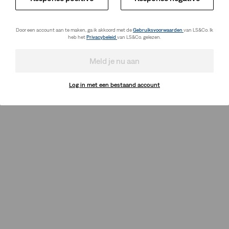
Door een account aan te maken, ga ik akkoord met de
Gebruiksvoorwaarden
van LS&Co. Ik
heb het
Privacybeleid
van LS&Co. gelezen.
Meld je nu aan
Log in met een bestaand account