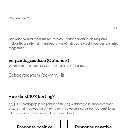
Wachtwoord
*
Het wachtwoord moet uit ten minste 8 tekens bestaan en mag niet
makkelijk te raden zijn. Veelgebruikte of risicovolle wachtwoorden zijn niet
toegestaan.
Verjaardagscadeau (Optioneel)
We mailen je elk jaar 1000 punten voor je verjaardag.
Dag
Maand
Jaar
Hoe klinkt 10% korting?
Krijg 10% korting op je volgende bestelling wanneer je je aanmeldt voor
onze e-mailnieuwsbrief. Alleen voor nieuwe aanmeldingen. Je kunt je op
elk moment afmelden voor deze nieuwsbrief.
Response positive
Response negative