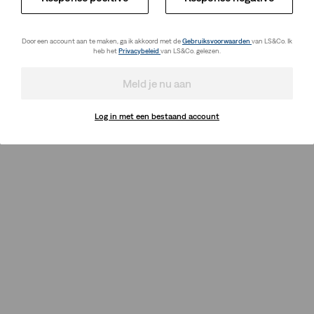
Door een account aan te maken, ga ik akkoord met de
Gebruiksvoorwaarden
van LS&Co. Ik
heb het
Privacybeleid
van LS&Co. gelezen.
Meld je nu aan
Log in met een bestaand account