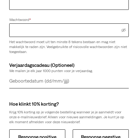
Wachtwoord
*
Het wachtwoord moet uit ten minste 8 tekens bestaan en mag niet
makkelijk te raden zijn. Veelgebruikte of risicovolle wachtwoorden zijn niet
toegestaan.
Verjaardagscadeau (Optioneel)
We mailen je elk jaar 1000 punten voor je verjaardag.
Dag
Maand
Jaar
Hoe klinkt 10% korting?
Krijg 10% korting op je volgende bestelling wanneer je je aanmeldt voor
onze e-mailnieuwsbrief. Alleen voor nieuwe aanmeldingen. Je kunt je op
elk moment afmelden voor deze nieuwsbrief.
Response positive
Response negative