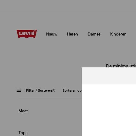
Update verzend- en retourbeleid
Meer details
Nieuw
Heren
Dames
Kinderen
Update verzend- en retourbeleid
Meer details
De minimalisti
Filter
/ Sorteren
(1)
Sorteren op
Aanbevolen
Wit
Maat
Tops