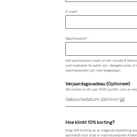
E-mail
*
T-shirt
Favorite Slub T-shirt
(59)
€ 34,95
Wachtwoord
*
Het wachtwoord moet uit ten minste 8 teken
niet makkelijk te raden zijn. Veelgebruikte of r
wachtwoorden zijn niet toegestaan.
Verjaardagscadeau (Optioneel)
We mailen je elk jaar 1000 punten voor je ver
Dag
Maand
Jaar
gste 30-dagenprijs (€ 42,00)
Hoe klinkt 10% korting?
Krijg 10% korting op je volgende bestelling wa
aanmeldt voor onze e-mailnieuwsbrief. Allee