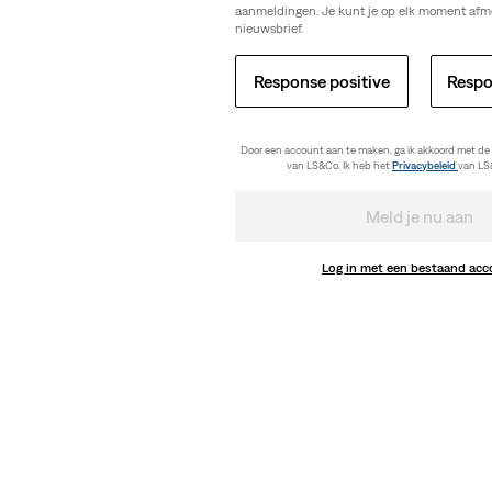
aanmeldingen. Je kunt je op elk moment afm
nieuwsbrief.
Response positive
Respo
Door een account aan te maken, ga ik akkoord met de
van LS&Co. Ik heb het
Privacybeleid
van LS
Meld je nu aan
Log in met een bestaand ac