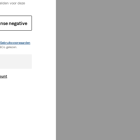
elden voor deze
nse negative
Gebruiksvoorwaarden
&Co. gelezen.
count