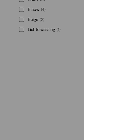
Blauw
(4)
Beige
(2)
Lichte wassing
(1)
Medium wassing
(6)
Donkere wassing
(3)
Wit
(4)
Zwart
(5)
Blauw
(4)
Beige
(2)
Lichte wassing
(1)
Minder weergeven