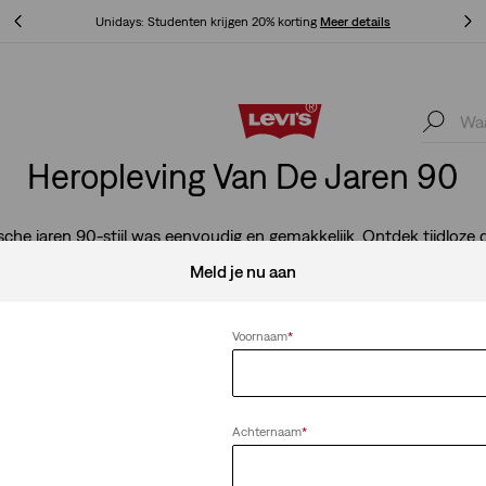
Unidays: Studenten krijgen 20% korting
Meer details
Unidays: Studenten krijgen 20% korting
Meer details
Heropleving Van De Jaren 90
sche jaren 90-stijl was eenvoudig en gemakkelijk. Ontdek tijdloze d
dezelfde ingetogen stijl uitstralen.
Meld je nu aan
Voornaam
*
Alles wissen
Achternaam
*