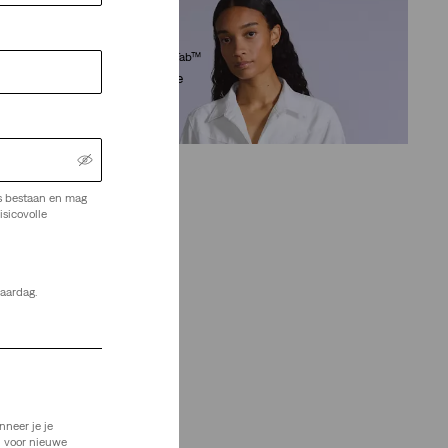
Levi’s® Blue Tab™
Club blouse
(3)
€ 124,95
s bestaan en mag
isicovolle
jaardag.
nneer je je
n voor nieuwe