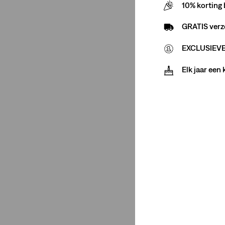
10% korting 
(4)
GRATIS verz
(4)
EXCLUSIEVE 
(4)
Elk jaar een
(4)
(4)
(4)
(4)
(4)
Minder weergeven
Prijs