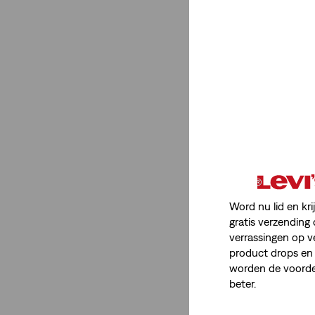
Dames
(4)
Minder weergeven
Itemtype Product
T-Shirts
(2)
Overhemden
(2)
T-Shirts
(2)
Word nu lid en kri
Overhemden
(2)
gratis verzending 
verrassingen op v
Minder weergeven
product drops en 
worden de voordel
beter.
Rating