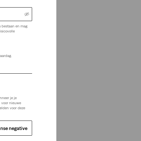
s bestaan en mag
isicovolle
jaardag.
Je Zoekt
nneer je je
n voor nieuwe
elden voor deze
nse negative