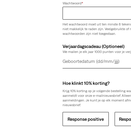
Wachtwoord
*
Het wachtwoord moet uit ten minste 8 teken
niet makkelijk te raden zijn. Veelgebruikte of r
wachtwoorden zijn niet toegestaan.
Verjaardagscadeau (Optioneel)
We mailen je elk jaar 1000 punten voor je ver
Dag
Maand
Jaar
We Kunnen De Pagina Die 
Hoe klinkt 10% korting?
Niet Vinden.
Krijg 10% korting op je volgende bestelling wa
aanmeldt voor onze e-mailnieuwsbrief. Allee
aanmeldingen. Je kunt je op elk moment afm
nieuwsbrief.
Sorry voor het ongemak. Probeer het later nog eens.
Response positive
Respo