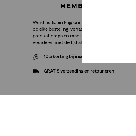
Word nu lid en krijg onmiddellijk toegang tot grati
op elke bestelling, verrassingen op verjaardagen, e
product drops en meer. En net als je jeans worde
voordelen met de tijd alleen maar beter.
10% korting bij inschrijving nieuwsbrief
GRATIS verzending en retouneren