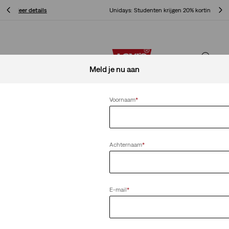
Unidays: Studenten krijgen 20% korting
Meer details
Unidays: Studenten krijgen 20% korting
Meer details
Meld je nu aan
Voornaam
*
Achternaam
*
E-mail
*