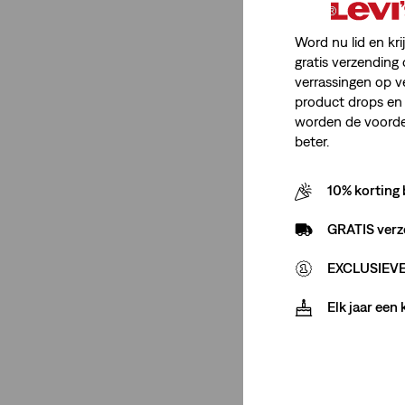
Word nu lid en kri
gratis verzending 
verrassingen op v
product drops en 
worden de voordel
beter.
10% korting 
GRATIS verz
EXCLUSIEVE 
Elk jaar een