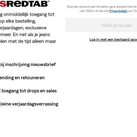
Door een account aan te maken, ga ik akkoord met de
van LS&Co. Ik heb het
Privacybeleid
van LS
jg onmiddellijk toegang tot
op elke bestelling,
Meld je nu aan
erjaardagen, exclusieve
meer. En net als je jeans
Log in met een bestaand ac
en met de tijd alleen maar
bij inschrijving nieuwsbrief
ending en retouneren
toegang tot drops en sales
 kleine verjaardagsverrassing