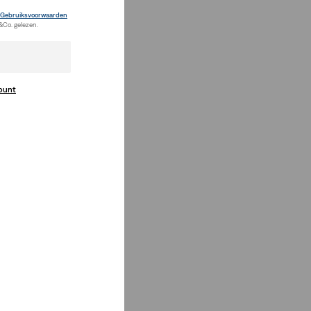
Gebruiksvoorwaarden
&Co. gelezen.
count