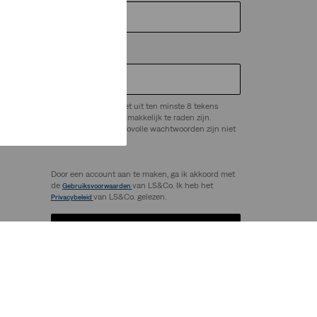
Wachtwoord
*
Het wachtwoord moet uit ten minste 8 tekens
bestaan en mag niet makkelijk te raden zijn.
ep.
Veelgebruikte of risicovolle wachtwoorden zijn niet
toegestaan.
Door een account aan te maken, ga ik akkoord met
de
van LS&Co. Ik heb het
Gebruiksvoorwaarden
van LS&Co. gelezen.
Privacybeleid
Account aanmaken