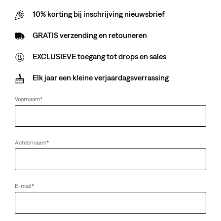
10% korting bij inschrijving nieuwsbrief
Sorry voor het ongemak. Probeer het later nog eens.
GRATIS verzending en retouneren
EXCLUSIEVE toegang tot drops en sales
Elk jaar een kleine verjaardagsverrassing
Voornaam
*
Achternaam
*
E-mail
*