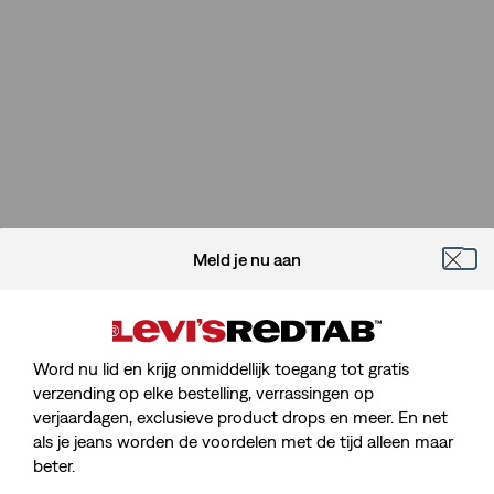
Meld je nu aan
Word nu lid en krijg onmiddellijk toegang tot gratis
verzending op elke bestelling, verrassingen op
verjaardagen, exclusieve product drops en meer. En net
Sorry, We Kunnen De Pagina Die
als je jeans worden de voordelen met de tijd alleen maar
Je Zoekt Niet Vinden.
beter.