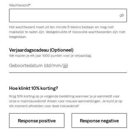
Wachtwoord
*
Het wachtwoord moet uit ten minste 8 tekens bestaan en mag niet
makkelijk te raden zijn. Veelgebruikte of risicovolle wachtwoorden zijn niet
toegestaan.
Verjaardagscadeau (Optioneel)
We mailen je elk jaar 1000 punten voor je verjaardag.
Dag
Maand
Jaar
Hoe klinkt 10% korting?
Krijg 10% korting op je volgende bestelling wanneer je je aanmeldt voor
onze e-mailnieuwsbrief. Alleen voor nieuwe aanmeldingen. Je kunt je op
elk moment afmelden voor deze nieuwsbrief.
Response positive
Response negative