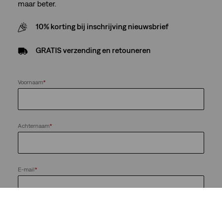
maar beter.
10% korting bij inschrijving nieuwsbrief
GRATIS verzending en retouneren
Voornaam
*
Achternaam
*
E-mail
*
Houd me op de hoogte van nieuws en aanbiedingen van de
LS&Co.-bedrijvengroep. Ik kan me te allen tijde afmelden.