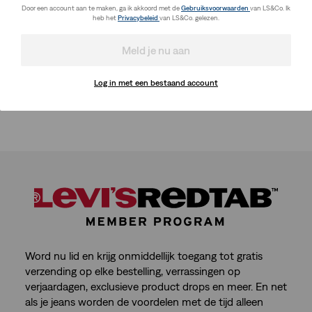
Door een account aan te maken, ga ik akkoord met de
Gebruiksvoorwaarden
van LS&Co. Ik
heb het
Privacybeleid
van LS&Co. gelezen.
Meld je nu aan
Log in met een bestaand account
Word nu lid en krijg onmiddellijk toegang tot gratis
verzending op elke bestelling, verrassingen op
verjaardagen, exclusieve product drops en meer. En net
als je jeans worden de voordelen met de tijd alleen