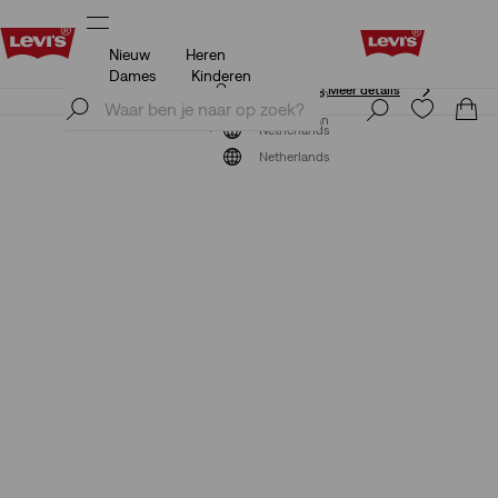
Nieuw
Heren
Unidays: Studenten krijgen 20% korting
Meer details
Dames
Kinderen
Unidays: Studenten krijgen 20% korting
Meer details
Meld je nu aan
Meld je nu aan
Netherlands
Netherlands