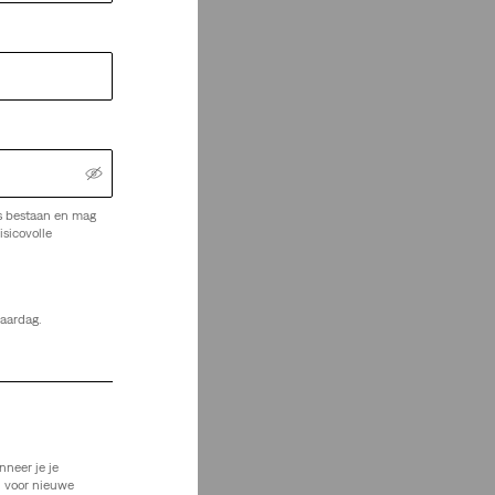
s bestaan en mag
isicovolle
jaardag.
nneer je je
n voor nieuwe