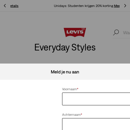
Unidays: Studenten krijgen 20% korting
Meer details
Unidays: Studenten krijgen 20% korting
Meer details
Everyday Styles
Meld je nu aan
Alles wissen
Voornaam
*
Achternaam
*
aper Short