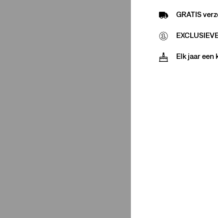
GRATIS verz
xx chino
(1)
EXCLUSIEVE 
xx chino
(1)
Elk jaar een
Minder weergeven
Maatgroep
Regular
(1)
Regular
(1)
Minder weergeven