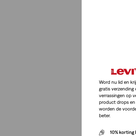
Heren
(1)
Heren
(1)
Minder weergeven
Itemtype Product
Shorts
(1)
Word nu lid en kri
gratis verzending 
verrassingen op v
Shorts
(1)
product drops en 
Minder weergeven
worden de voordel
beter.
10% korting 
Pasvormnummer