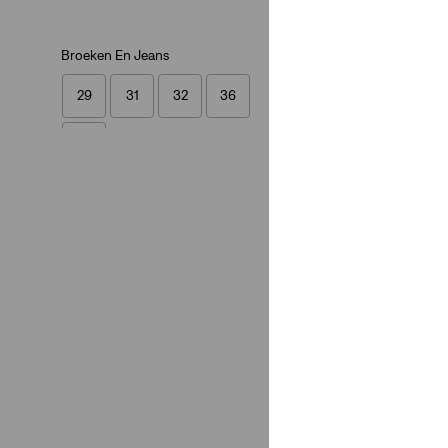
Broeken En Jeans
29
31
32
36
38
29
31
32
36
38
Stretch
Weinig stretch
(1)