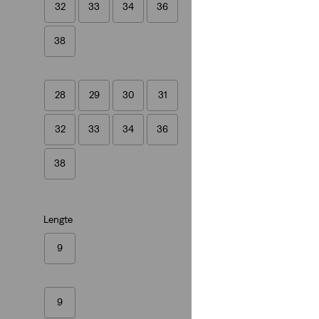
32
33
34
36
(263)
€ 59,95
38
28
29
30
31
32
33
34
36
38
Lengte
9
9