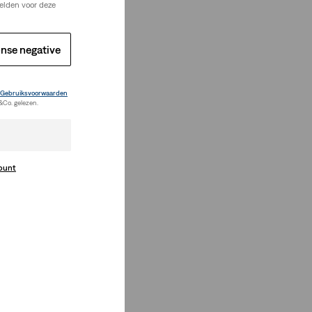
elden voor deze
nse negative
Gebruiksvoorwaarden
&Co. gelezen.
count