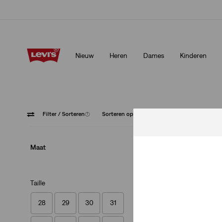
Update verzend- en retourbeleid
Meer details
Nieuw
Heren
Dames
Kinderen
Update verzend- en retourbeleid
Meer details
Filter
/ Sorteren
(1)
Sorteren op
Aanbevolen
Neutral
Maat
Taille
28
29
30
31
Levi's® XX Chino T