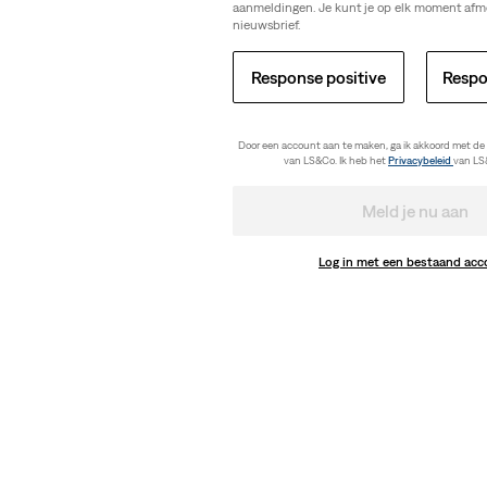
aanmeldingen. Je kunt je op elk moment afm
nieuwsbrief.
Response positive
Respo
Door een account aan te maken, ga ik akkoord met de
van LS&Co. Ik heb het
Privacybeleid
van LS
Meld je nu aan
Log in met een bestaand ac