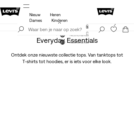
Nieuw
Heren
 op
Update verzend- en retourbeleid
Meer details
Dames
Kinderen
Levi's App. Het beste van Levi’s®, speciaal voor jou op
Meld je nu aan
maat gemaakt.
Meer details
Meld je nu aan
Netherlands
Everyday Essentials
Netherlands
Ontdek onze nieuwste collectie tops. Van tanktops tot
T-shirts tot hoodies, er is iets voor elke look.