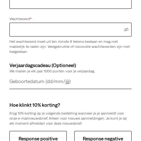
Wachtwoord
*
Het wachtwoord moet uit ten minste 8 tekens bestaan en mag niet
makkelijk te raden zijn. Veelgebruikte of risicovolle wachtwoorden zijn niet
toegestaan.
Verjaardagscadeau (Optioneel)
We mailen je elk jaar 1000 punten voor je verjaardag.
Dag
Maand
Jaar
Hoe klinkt 10% korting?
Krijg 10% korting op je volgende bestelling wanneer je je aanmeldt voor
onze e-mailnieuwsbrief. Alleen voor nieuwe aanmeldingen. Je kunt je op
elk moment afmelden voor deze nieuwsbrief.
Response positive
Response negative