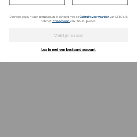
Door een account aan te maken, ga ik akkoord met de
Gebruiksvoorwaarden
van LS&Co. Ik
heb het
Privacybeleid
van LS&Co. gelezen.
Meld je nu aan
Log in met een bestaand account